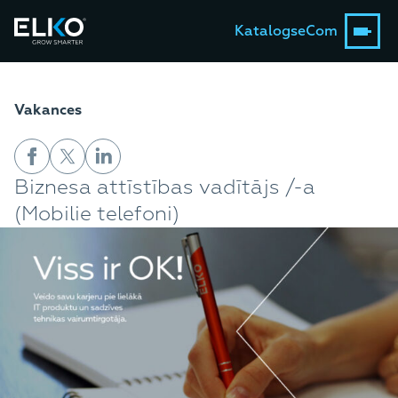
Katalogs
eCom
Vakances
Biznesa attīstības vadītājs /-a
(Mobilie telefoni)