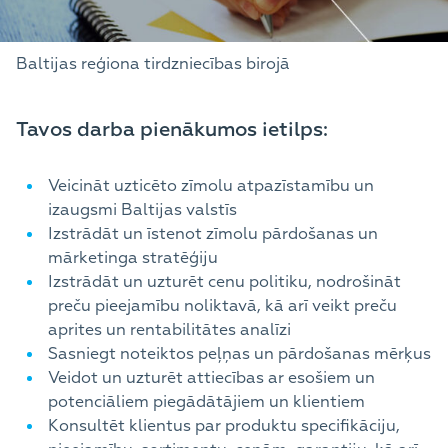
Baltijas reģiona tirdzniecības birojā
Tavos darba pienākumos ietilps:
Veicināt uzticēto zīmolu atpazīstamību un
izaugsmi Baltijas valstīs
Izstrādāt un īstenot zīmolu pārdošanas un
mārketinga stratēģiju
Izstrādāt un uzturēt cenu politiku, nodrošināt
preču pieejamību noliktavā, kā arī veikt preču
aprites un rentabilitātes analīzi
Sasniegt noteiktos peļņas un pārdošanas mērķus
Veidot un uzturēt attiecības ar esošiem un
potenciāliem piegādātājiem un klientiem
Konsultēt klientus par produktu specifikāciju,