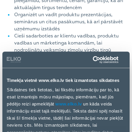
pieejamību, sortimentu, cenām, garantiju, kā arī
aktuālajām tirgus tendencēm
Organizēt un vadīt produktu prezentācijas,
seminārus un citus pasākumus, kā arī pārstāvēt
uzņēmumu izstādēs
Cieši sadarboties ar klientu vadības, produktu
vadības un mārketinga komandām, lai
nodrošinātu veiksmīgu zīmolu virzību tirgū
Piedalīties ražotāju apmācībās un pastāvīgi
sekot līdzi tirgus attīstībai un jaunākajām
tendencēm
Tīmekļa vietnē www.elko.lv tiek izmantotas sīkdatnes
Mēs Tev piedāvāsim:
Sīkdatnes tiek lietotas, lai fiksētu informāciju par to, kā
esat izmantojis mūsu mājaslapu, piemēram, kad jūs
pēdējo reizi apmeklējāt
www.elko.lv
un kāda veida
Ģimenei draudzīgu darba vietu
informāciju esiet tajā meklējuši. Teksta datni spēj nolasīt
Iespēju veidot karjeru stabilā un starptautiskā
tikai šī tīmekļa vietne, tādēļ šai informācijai nevar piekļūt
uzņēmumā ar ļoti labu reputāciju
neviens cits. Mēs izmantojam sīkdatnes, lai
Darbu reģionālā mērogā, sadarbojoties ar