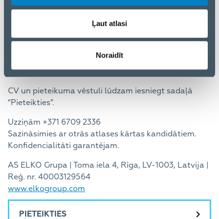
Zināšanas par IT distribūcijas modeli
Attīstītas prezentēšanas, sarunu vešanas un
Ļaut atlasi
pārliecināšanas prasmes
Stratēģiskā domāšana, iniciatīva un analītiska
pieeja darbam
Noraidīt
Labas latviešu un angļu valodas zināšanas
CV un pieteikuma vēstuli lūdzam iesniegt sadaļā
“Pieteikties”.
Uzziņām +371 6709 2336
Sazināsimies ar otrās atlases kārtas kandidātiem.
Konfidencialitāti garantējam.
AS ELKO Grupa | Toma iela 4, Rīga, LV-1003, Latvija |
Reģ. nr. 40003129564
www.elkogroup.com
PIETEIKTIES