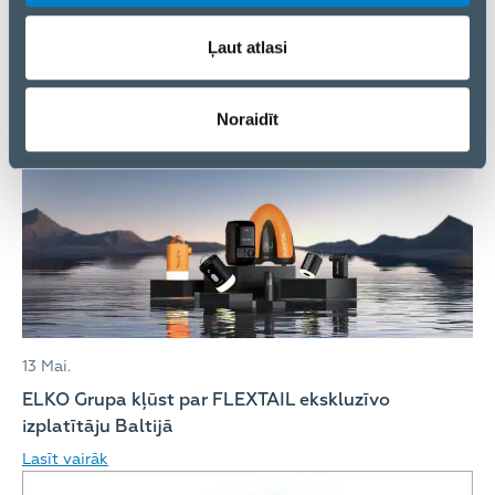
Ļaut atlasi
12 Jūn.
Noraidīt
ELKO Grupa saņem VID “A” reitingu 2025. gadā
Lasīt vairāk
13 Mai.
ELKO Grupa kļūst par FLEXTAIL ekskluzīvo
izplatītāju Baltijā
Lasīt vairāk