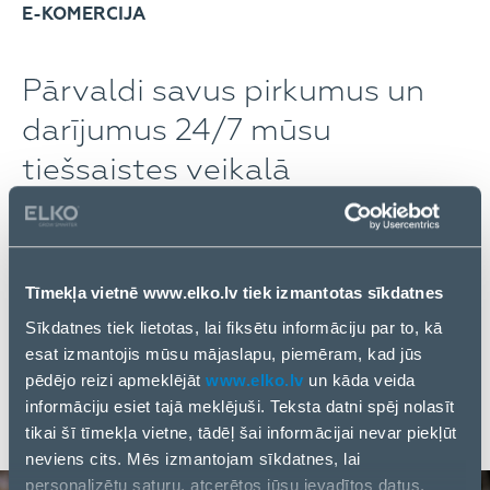
E-KOMERCIJA
Pārvaldi savus pirkumus un
darījumus 24/7 mūsu
tiešsaistes veikalā
eCom – mūsu vairumtirdzniecības tiešsaistes
platforma ar pilnu funkcionalitāti B2B tirdzniecībai.
Tīmekļa vietnē www.elko.lv tiek izmantotas sīkdatnes
Sīkdatnes tiek lietotas, lai fiksētu informāciju par to, kā
esat izmantojis mūsu mājaslapu, piemēram, kad jūs
VAIRĀK PAR ECOM
pēdējo reizi apmeklējāt
www.elko.lv
un kāda veida
informāciju esiet tajā meklējuši. Teksta datni spēj nolasīt
tikai šī tīmekļa vietne, tādēļ šai informācijai nevar piekļūt
neviens cits. Mēs izmantojam sīkdatnes, lai
personalizētu saturu, atcerētos jūsu ievadītos datus,