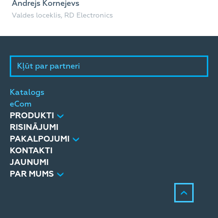
Andrejs Kornejevs
Iva
Valdes loceklis, RD Electronics
Val
Kļūt par partneri
Katalogs
eCom
PRODUKTI
RISINĀJUMI
PAKALPOJUMI
KONTAKTI
JAUNUMI
PAR MUMS