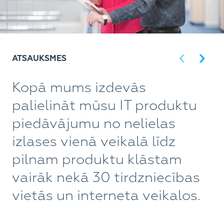
ATSAUKSMES
Kopā mums izdevās
E
palielināt mūsu IT produktu
s
piedāvājumu no nelielas
g
izlases vienā veikalā līdz
t
pilnam produktu klāstam
t
vairāk nekā 30 tirdzniecības
r
vietās un interneta veikalos.
p