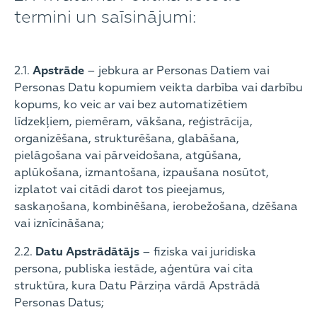
termini un saīsinājumi:
2.1.
Apstrāde
– jebkura ar Personas Datiem vai
Personas Datu kopumiem veikta darbība vai darbību
kopums, ko veic ar vai bez automatizētiem
līdzekļiem, piemēram, vākšana, reģistrācija,
organizēšana, strukturēšana, glabāšana,
pielāgošana vai pārveidošana, atgūšana,
aplūkošana, izmantošana, izpaušana nosūtot,
izplatot vai citādi darot tos pieejamus,
saskaņošana, kombinēšana, ierobežošana, dzēšana
vai iznīcināšana;
2.2.
Datu Apstrādātājs
– fiziska vai juridiska
persona, publiska iestāde, aģentūra vai cita
struktūra, kura Datu Pārziņa vārdā Apstrādā
Personas Datus;