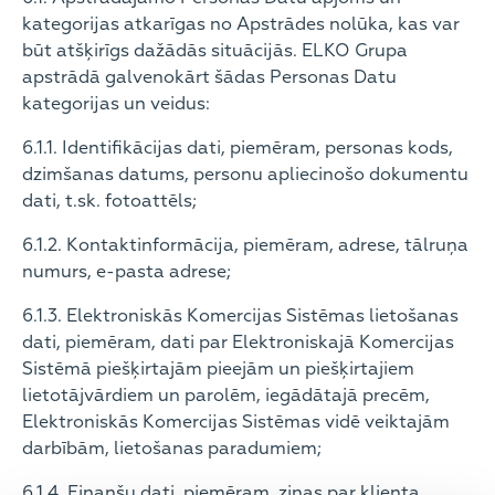
kategorijas atkarīgas no Apstrādes nolūka, kas var
būt atšķirīgs dažādās situācijās. ELKO Grupa
apstrādā galvenokārt šādas Personas Datu
kategorijas un veidus:
6.1.1. Identifikācijas dati, piemēram, personas kods,
dzimšanas datums, personu apliecinošo dokumentu
dati, t.sk. fotoattēls;
6.1.2. Kontaktinformācija, piemēram, adrese, tālruņa
numurs, e-pasta adrese;
6.1.3. Elektroniskās Komercijas Sistēmas lietošanas
dati, piemēram, dati par Elektroniskajā Komercijas
Sistēmā piešķirtajām pieejām un piešķirtajiem
lietotājvārdiem un parolēm, iegādātajā precēm,
Elektroniskās Komercijas Sistēmas vidē veiktajām
darbībām, lietošanas paradumiem;
6.1.4. Finanšu dati, piemēram, ziņas par klienta