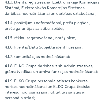
4.1.3. klienta reģistrēšanai Elektroniskajā Komercijas
Sistēmā, Elektroniskās Komercijas Sistēmas
darbības nodrošināšanai un darbības uzlabošanai;
4.1.4. pasūtījumu noformēšanai, preču piegādei,
preču garantijas saistību izpildei;
4.1.5. rēķinu sagatavošanai, norēķiniem;
4.1.6. klienta/Datu Subjekta identificēšanai;
4.1.7. komunikācijas nodrošināšanai;
4.1.8. ELKO Grupa darbības, t.sk. administratīvās,
grāmatvedības un arhīva funkcijas nodrošināšanai;
4.1.9. ELKO Grupa personāla atlases konkursa
norises nodrošināšanai un ELKO Grupa tiesisko
interešu nodrošināšanai, ciktāl tās saistās ar
personāla atlasi;