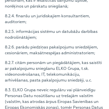
personām, kas ir iesaistītas darījumu izpildē,
norēķinos un pārskatu sniegšanā;
8.2.4. finanšu un juridiskajiem konsultantiem,
auditoriem;
8.2.5. informācijas sistēmu un datubāžu darbības
nodrošinātājiem;
8.2.6. parādu piedziņas pakalpojumu sniedzējiem,
cesionāriem, maksātnespējas administratoriem;
8.2.7. citām personām un piegādātājiem, kas saistīti
ar pakalpojumu sniegšanu ELKO Grupa, t.sk.
videonovērošanas, IT, telekomunikāciju,
arhivēšanas, pasta pakalpojumu sniedzēji, u.c.
8.3. ELKO Grupa neveic regulāru vai plānveidīgu
Personas Datu nosūtīšanu uz trešajām valstīm
(valstīm, kas atrodas ārpus Eiropas Savienības un
Eiropas Ekonomiskās zonas), tomēr Personas Datus