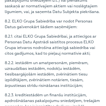
pakalpojumu sniedzējiem u.c.) vai pienākums
saskaņā ar normatīvajiem aktiem vai noslēgtajiem
līgumiem, vai, ja saņemta Datu Subjekta piekrišana.
8.2. ELKO Grupa Sabiedrība var nodot Personas
Datus galvenokārt šādiem saņēmējiem:
8.2.1. citai ELKO Grupa Sabiedrībai, ja attiecīgos ar
Personas Datu Apstrādi saistītos procesus ELKO
Grupa ietvaros nodrošina attiecīgā sabiedrība vai
citos gadījumos, kad to pieļauj normatīvie akti;
8.2.2. iestādēm un amatpersonām, piemēram,
uzraudzības iestādēm, nodokļu iestādēm,
tiesībsargājošām iestādēm, zvērinātiem tiesu
izpildītājiem, zvērinātiem notāriem, tiesām,
ārpustiesas strīdu risināšanas institūcijām;
8.2.3. kredītiestādēm un finanšu institūcijām,
apdrošināšanas pakalpojumu sniedzējiem, trešajām