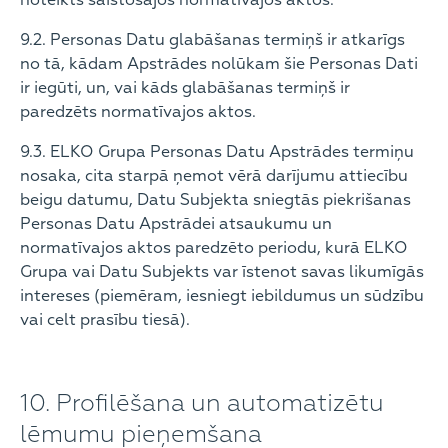
noteikts saistošajos normatīvajos aktos.
9.2. Personas Datu glabāšanas termiņš ir atkarīgs
no tā, kādam Apstrādes nolūkam šie Personas Dati
ir iegūti, un, vai kāds glabāšanas termiņš ir
paredzēts normatīvajos aktos.
9.3. ELKO Grupa Personas Datu Apstrādes termiņu
nosaka, cita starpā ņemot vērā darījumu attiecību
beigu datumu, Datu Subjekta sniegtās piekrišanas
Personas Datu Apstrādei atsaukumu un
normatīvajos aktos paredzēto periodu, kurā ELKO
Grupa vai Datu Subjekts var īstenot savas likumīgās
intereses (piemēram, iesniegt iebildumus un sūdzību
vai celt prasību tiesā).
10. Profilēšana un automatizētu
lēmumu pieņemšana