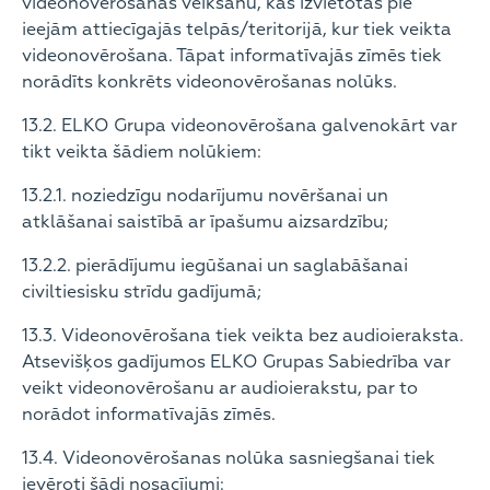
videonovērošanas veikšanu, kas izvietotas pie
ieejām attiecīgajās telpās/teritorijā, kur tiek veikta
videonovērošana. Tāpat informatīvajās zīmēs tiek
norādīts konkrēts videonovērošanas nolūks.
13.2. ELKO Grupa videonovērošana galvenokārt var
tikt veikta šādiem nolūkiem:
13.2.1. noziedzīgu nodarījumu novēršanai un
atklāšanai saistībā ar īpašumu aizsardzību;
13.2.2. pierādījumu iegūšanai un saglabāšanai
civiltiesisku strīdu gadījumā;
13.3. Videonovērošana tiek veikta bez audioieraksta.
Atsevišķos gadījumos ELKO Grupas Sabiedrība var
veikt videonovērošanu ar audioierakstu, par to
norādot informatīvajās zīmēs.
13.4. Videonovērošanas nolūka sasniegšanai tiek
ievēroti šādi nosacījumi: