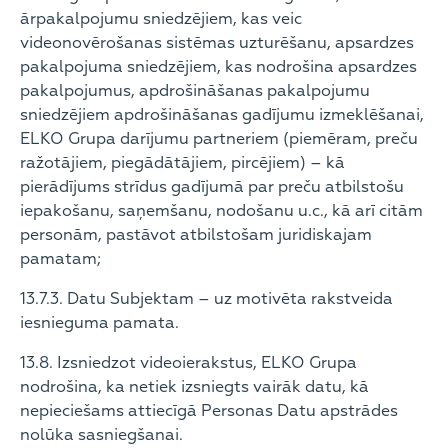
ārpakalpojumu sniedzējiem, kas veic
videonovērošanas sistēmas uzturēšanu, apsardzes
pakalpojuma sniedzējiem, kas nodrošina apsardzes
pakalpojumus, apdrošināšanas pakalpojumu
sniedzējiem apdrošināšanas gadījumu izmeklēšanai,
ELKO Grupa darījumu partneriem (piemēram, preču
ražotājiem, piegādātājiem, pircējiem) – kā
pierādījums strīdus gadījumā par preču atbilstošu
iepakošanu, saņemšanu, nodošanu u.c., kā arī citām
personām, pastāvot atbilstošam juridiskajam
pamatam;
13.7.3. Datu Subjektam – uz motivēta rakstveida
iesnieguma pamata.
13.8. Izsniedzot videoierakstus, ELKO Grupa
nodrošina, ka netiek izsniegts vairāk datu, kā
nepieciešams attiecīgā Personas Datu apstrādes
nolūka sasniegšanai.