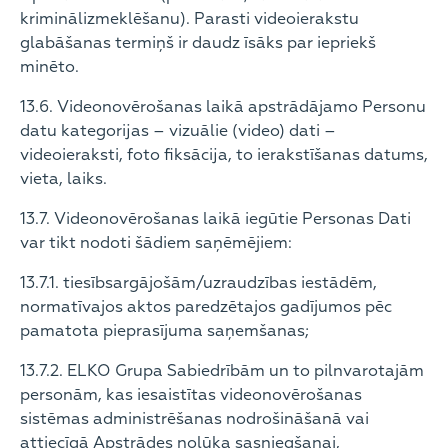
kriminālizmeklēšanu). Parasti videoierakstu
glabāšanas termiņš ir daudz īsāks par iepriekš
minēto.
13.6. Videonovērošanas laikā apstrādājamo Personu
datu kategorijas – vizuālie (video) dati –
videoieraksti, foto fiksācija, to ierakstīšanas datums,
vieta, laiks.
13.7. Videonovērošanas laikā iegūtie Personas Dati
var tikt nodoti šādiem saņēmējiem:
13.7.1. tiesībsargājošām/uzraudzības iestādēm,
normatīvajos aktos paredzētajos gadījumos pēc
pamatota pieprasījuma saņemšanas;
13.7.2. ELKO Grupa Sabiedrībām un to pilnvarotajām
personām, kas iesaistītas videonovērošanas
sistēmas administrēšanas nodrošināšanā vai
attiecīgā Apstrādes nolūka sasniegšanai,