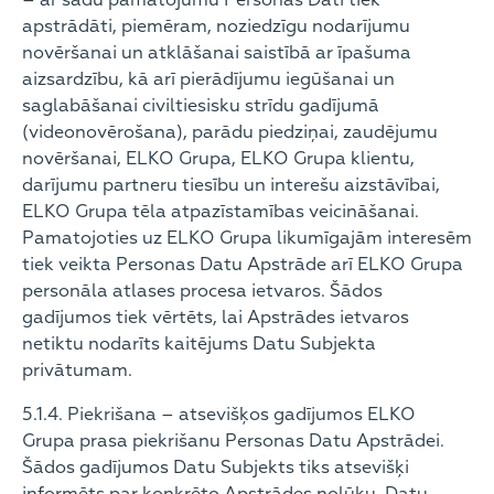
– ar šādu pamatojumu Personas Dati tiek
apstrādāti, piemēram, noziedzīgu nodarījumu
novēršanai un atklāšanai saistībā ar īpašuma
aizsardzību, kā arī pierādījumu iegūšanai un
saglabāšanai civiltiesisku strīdu gadījumā
(videonovērošana), parādu piedziņai, zaudējumu
novēršanai, ELKO Grupa, ELKO Grupa klientu,
darījumu partneru tiesību un interešu aizstāvībai,
ELKO Grupa tēla atpazīstamības veicināšanai.
Pamatojoties uz ELKO Grupa likumīgajām interesēm
tiek veikta Personas Datu Apstrāde arī ELKO Grupa
personāla atlases procesa ietvaros. Šādos
gadījumos tiek vērtēts, lai Apstrādes ietvaros
netiktu nodarīts kaitējums Datu Subjekta
privātumam.
5.1.4. Piekrišana – atsevišķos gadījumos ELKO
Grupa prasa piekrišanu Personas Datu Apstrādei.
Šādos gadījumos Datu Subjekts tiks atsevišķi