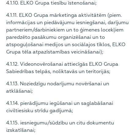
4.1.10. ELKO Grupa tiesību īstenošanai;
4.1.11. ELKO Grupa mārketinga aktivitātēm (piem.
informācijas un piedāvājumu iesniegšanai, darījumu
partneriem/darbiniekiem un to ģimenes locekļiem
paredzēto pasākumu organizēšanai un to
atspoguļošanai medijos un sociālajos tīklos, ELKO
Grupa tēla atpazīstamības veicināšanai);
4.1.12. Videonovērošanai attiecīgās ELKO Grupa
Sabiedrības telpās, noliktavās un teritorijās;
4.1.13. Noziedzīgu nodarījumu novēršanai un
atklāšanai;
4.1.14. pierādījumu iegūšanai un saglabāšanai
civiltiesisku strīdu gadījumā;
4.1.15. iesniegumu/sūdzību un citu dokumentu
izskatīšanai;