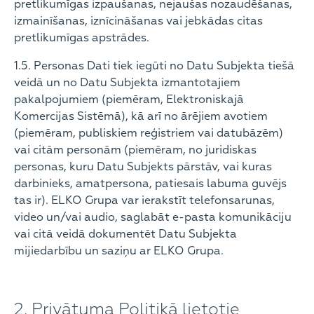
pretlikumīgas izpaušanas, nejaušas nozaudēšanas,
izmainīšanas, iznīcināšanas vai jebkādas citas
pretlikumīgas apstrādes.
1.5. Personas Dati tiek iegūti no Datu Subjekta tiešā
veidā un no Datu Subjekta izmantotajiem
pakalpojumiem (piemēram, Elektroniskajā
Komercijas Sistēmā), kā arī no ārējiem avotiem
(piemēram, publiskiem reģistriem vai datubāzēm)
vai citām personām (piemēram, no juridiskas
personas, kuru Datu Subjekts pārstāv, vai kuras
darbinieks, amatpersona, patiesais labuma guvējs
tas ir). ELKO Grupa var ierakstīt telefonsarunas,
video un/vai audio, saglabāt e-pasta komunikāciju
vai citā veidā dokumentēt Datu Subjekta
mijiedarbību un saziņu ar ELKO Grupa.
2. Privātuma Politikā lietotie