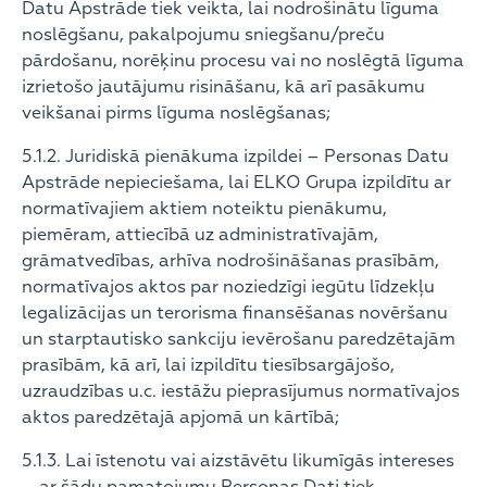
Datu Apstrāde tiek veikta, lai nodrošinātu līguma
noslēgšanu, pakalpojumu sniegšanu/preču
pārdošanu, norēķinu procesu vai no noslēgtā līguma
izrietošo jautājumu risināšanu, kā arī pasākumu
veikšanai pirms līguma noslēgšanas;
5.1.2. Juridiskā pienākuma izpildei – Personas Datu
Apstrāde nepieciešama, lai ELKO Grupa izpildītu ar
normatīvajiem aktiem noteiktu pienākumu,
piemēram, attiecībā uz administratīvajām,
grāmatvedības, arhīva nodrošināšanas prasībām,
normatīvajos aktos par noziedzīgi iegūtu līdzekļu
legalizācijas un terorisma finansēšanas novēršanu
un starptautisko sankciju ievērošanu paredzētajām
prasībām, kā arī, lai izpildītu tiesībsargājošo,
uzraudzības u.c. iestāžu pieprasījumus normatīvajos
aktos paredzētajā apjomā un kārtībā;
5.1.3. Lai īstenotu vai aizstāvētu likumīgās intereses