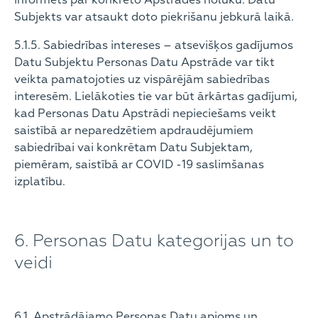
informēts par konkrēto Apstrādes nolūku. Datu
Subjekts var atsaukt doto piekrišanu jebkurā laikā.
5.1.5. Sabiedrības intereses – atsevišķos gadījumos
Datu Subjektu Personas Datu Apstrāde var tikt
veikta pamatojoties uz vispārējām sabiedrības
interesēm. Lielākoties tie var būt ārkārtas gadījumi,
kad Personas Datu Apstrādi nepieciešams veikt
saistībā ar neparedzētiem apdraudējumiem
sabiedrībai vai konkrētam Datu Subjektam,
piemēram, saistībā ar COVID -19 saslimšanas
izplatību.
6. Personas Datu kategorijas un to
veidi
6.1. Apstrādājamo Personas Datu apjoms un