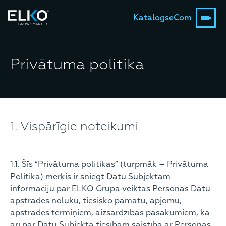
Katalogs
eCom
Privātuma politika
1. Vispārīgie noteikumi
1.1. Šīs “Privātuma politikas” (turpmāk – Privātuma
Politika) mērķis ir sniegt Datu Subjektam
informāciju par ELKO Grupa veiktās Personas Datu
apstrādes nolūku, tiesisko pamatu, apjomu,
apstrādes termiņiem, aizsardzības pasākumiem, kā
arī par Datu Subjekta tiesībām saistībā ar Personas