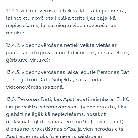
13.4.1. videonovērošana tiek veikta tādā perimetrā,
lai netiktu novērota lielāka teritorijas daļa, kā
nepieciešams, lai sasniegtu videonovērošanas
nolūku;
13.4.2. videonovērošana netiek veikta vietās ar
paaugstinātu privātumu (labierīcības, dušas telpas,
ģērbtuve, virtuve);
13.4.3. videonovērošanas laikā iegūtie Personas Dati
tiek iegūti no Datu Subjekta, kas atrodas
videonovērošanas zonā.
13.5. Personas Dati, kas Apstrādāti saistībā ar ELKO
Grupa veikto videonovērošanu (videoieraksti), tiks
glabāti ne ilgāk kā nepieciešams, nosakot
maksimālo glabāšanas termiņu 90 (deviņdesmit)
dienas no ierakstīšanas brīža, ja vien nerodas cits
Apstrādes nolūks (piemēram, saistībā ar