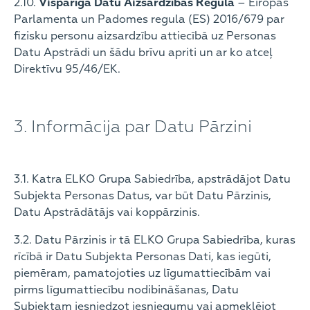
2.10.
Vispārīgā Datu Aizsardzības Regula
– Eiropas
Parlamenta un Padomes regula (ES) 2016/679 par
fizisku personu aizsardzību attiecībā uz Personas
Datu Apstrādi un šādu brīvu apriti un ar ko atceļ
Direktīvu 95/46/EK.
3. Informācija par Datu Pārzini
3.1. Katra ELKO Grupa Sabiedrība, apstrādājot Datu
Subjekta Personas Datus, var būt Datu Pārzinis,
Datu Apstrādātājs vai koppārzinis.
3.2. Datu Pārzinis ir tā ELKO Grupa Sabiedrība, kuras
rīcībā ir Datu Subjekta Personas Dati, kas iegūti,
piemēram, pamatojoties uz līgumattiecībām vai
pirms līgumattiecību nodibināšanas, Datu
Subjektam iesniedzot iesniegumu vai apmeklējot