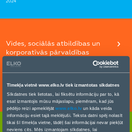
2024
Vides, sociālās atbildības un
korporatīvās pārvaldības
pārskats 2023. gadā
Tīmekļa vietnē www.elko.lv tiek izmantotas sīkdatnes
2024. gads paliks atmiņā kā vēsturisks gads
2023
Sīkdatnes tiek lietotas, lai fiksētu informāciju par to, kā
aprites ekonomikai ELKO produktu portfelī.
esat izmantojis mūsu mājaslapu, piemēram, kad jūs
pēdējo reizi apmeklējāt
www.elko.lv
un kāda veida
informāciju esiet tajā meklējuši. Teksta datni spēj nolasīt
tikai šī tīmekļa vietne, tādēļ šai informācijai nevar piekļūt
neviens cits. Mēs izmantojam sīkdatnes, lai