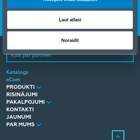
Ievērojamas izmaiņas piegādātāju prioritātēs —
2021
Ļaut atlasi
ilgtspēja kļūst par izšķirošu faktoru lēmumu
pieņemšanā.
Noraidīt
Kļūt par partneri
Katalogs
eCom
PRODUKTI
RISINĀJUMI
PAKALPOJUMI
KONTAKTI
Pirmais izdevums. ‘Attālinātais viss’ ir izgaismojis,
JAUNUMI
cik būtiskas ir stipras attiecības, uzticība un
PAR MUMS
ilgtspējīga pieeja visās mūsu dzīves jomās.