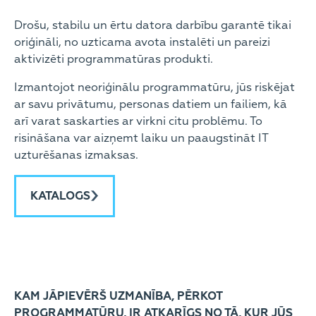
Drošu, stabilu un ērtu datora darbību garantē tikai
oriģināli, no uzticama avota instalēti un pareizi
aktivizēti programmatūras produkti.
Izmantojot neoriģinālu programmatūru, jūs riskējat
ar savu privātumu, personas datiem un failiem, kā
arī varat saskarties ar virkni citu problēmu. To
risināšana var aizņemt laiku un paaugstināt IT
uzturēšanas izmaksas.
KATALOGS
KAM JĀPIEVĒRŠ UZMANĪBA, PĒRKOT
PROGRAMMATŪRU, IR ATKARĪGS NO TĀ, KUR JŪS