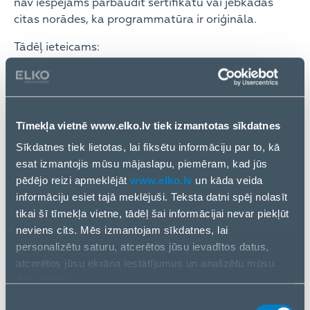
nav iespējams pārbaudīt sertifikātu vai jebkādas
citas norādes, ka programmatūra ir oriģināla.
Tādēļ ieteicams:
izvēlēties pilnvarotu tiešsaistes tirgotāju, kam
uzticaties, vai iegādāties tieši no tiešsaistes
veikaliem, piemēram, Microsoft Store.
Tīmekļa vietnē www.elko.lv tiek izmantotas sīkdatnes
Pārbaudiet tiešsaistes tirgotāju vietnēs, piemēram,
Sīkdatnes tiek lietotas, lai fiksētu informāciju par to, kā
sadaļās Sazinieties ar mums vai Par mums. Ja
esat izmantojis mūsu mājaslapu, piemēram, kad jūs
kontaktinformācija šādās vietnēs nav pieejama, tas
pēdējo reizi apmeklējāt
www.elko.lv
un kāda veida
bieži vien nozīmē, ka programmatūras viltotāji slēpj
informāciju esiet tajā meklējuši. Teksta datni spēj nolasīt
savu atrašanās vietu un nevēlas atklāt sava
tikai šī tīmekļa vietne, tādēļ šai informācijai nevar piekļūt
uzņēmuma identitāti.
neviens cits. Mēs izmantojam sīkdatnes, lai
Izvairieties no izsoļu vietnēm.
personalizētu saturu, atcerētos jūsu ievadītos datus,
atcerētos jūsu ekrāna iestatījumus un analizētu mūsu
Izmantojiet drošu maksāšanas metodi. Nemaksājiet
datu plūsmu.
ar skaidru naudu vai tūlītēju naudas pārskaitījumu.
Informāciju par to, kā jūs izmantojat mūsu vietni, mēs arī
Piekrišanas