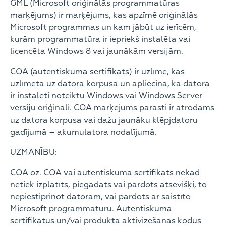
GML (Microsoft oriģinālās programmatūras
marķējums) ir marķējums, kas apzīmē oriģinālās
Microsoft programmas un kam jābūt uz ierīcēm,
kurām programmatūra ir iepriekš instalēta vai
licencēta Windows 8 vai jaunākām versijām.
COA (autentiskuma sertifikāts) ir uzlīme, kas
uzlīmēta uz datora korpusa un apliecina, ka datorā
ir instalēti noteiktu Windows vai Windows Server
versiju oriģināli. COA marķējums parasti ir atrodams
uz datora korpusa vai dažu jaunāku klēpjdatoru
gadījumā – akumulatora nodalījumā.
UZMANĪBU:
COA oz. COA vai autentiskuma sertifikāts nekad
netiek izplatīts, piegādāts vai pārdots atsevišķi, to
nepiestiprinot datoram, vai pārdots ar saistīto
Microsoft programmatūru. Autentiskuma
sertifikātus un/vai produkta aktivizēšanas kodus