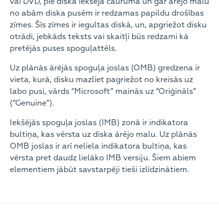
vai DVD, pie diska iekšējā cauruma un gar ārējo malu
no abām diska pusēm ir redzamas papildu drošības
zīmes. Šīs zīmes ir iegultas diskā, un, apgriežot disku
otrādi, jebkāds teksts vai skaitļi būs redzami kā
pretējās puses spoguļattēls.
Uz plānās ārējās spoguļa joslas (OMB) gredzena ir
vieta, kurā, disku mazliet pagriežot no kreisās uz
labo pusi, vārds “Microsoft” mainās uz “Oriģināls”
(“Genuine”).
Iekšējās spoguļa joslas (IMB) zonā ir indikatora
bultiņa, kas vērsta uz diska ārējo malu. Uz plānās
OMB joslas ir arī neliela indikatora bultiņa, kas
vērsta pret daudz lielāko IMB versiju. Šiem abiem
elementiem jābūt savstarpēji tieši izlīdzinātiem.