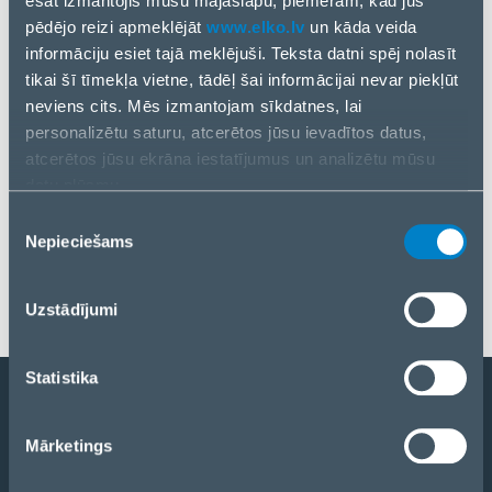
esat izmantojis mūsu mājaslapu, piemēram, kad jūs
pēdējo reizi apmeklējāt
www.elko.lv
un kāda veida
informāciju esiet tajā meklējuši. Teksta datni spēj nolasīt
tikai šī tīmekļa vietne, tādēļ šai informācijai nevar piekļūt
neviens cits. Mēs izmantojam sīkdatnes, lai
personalizētu saturu, atcerētos jūsu ievadītos datus,
atcerētos jūsu ekrāna iestatījumus un analizētu mūsu
datu plūsmu.
Visi jaunumi
Informāciju par to, kā jūs izmantojat mūsu vietni, mēs arī
3 Apr., 2025
Piekrišanas
kopīgojam ar saviem sociālās saziņas līdzekļu,
Nepieciešams
izvēle
reklamēšanas un analīzes partneriem. Ja piekrītat, lūdzu,
Zyxel
nospiediet “Akceptēt visas sīkdatnes”. Ja vēlaties
Uzstādījumi
pārvaldīt savu izvēli vai atteikties no sīkdatnēm, lūdzu,
nospiediet “Pārvaldīt/Atteikties”.
Statistika
Kļūt par partneri
Mārketings
Katalogs