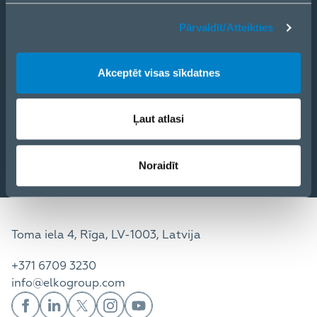
eCom
Pārvaldīt/Atteikties
PRODUKTI
RISINĀJUMI
PAKALPOJUMI
Akceptēt visas sīkdatnes
KONTAKTI
JAUNUMI
PAR MUMS
Ļaut atlasi
Noraidīt
Toma iela 4, Rīga, LV-1003, Latvija
+371 6709 3230
info@elkogroup.com