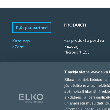
PRODUKTI
Kļūt par partneri
Par produktu portfeli
Katalogs
Ražotāji
eCom
Microsoft ESD
Tīmekļa vietnē www.elko.l
Sīkdatnes tiek lietotas, l
jūs pēdējo reizi apmeklējā
spēj nolasīt tikai šī tīmek
sīkdatnes, lai personalizēt
un analizētu mūsu datu pl
Informāciju par to, kā jūs