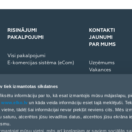
RISINĀJUMI
KONTAKTI
PAKALPOJUMI
JAUNUMI
PAR MUMS
Visi pakalpojumi
E-komercijas sistēma (eCom)
Uzņēmums
Vakances
Medijiem
Partneru rīcības k
v tiek izmantotas sīkdatnes
ESG Pārskats
ai fiksētu informāciju par to, kā esat izmantojis mūsu mājaslapu,
t
www.elko.lv
un kāda veida informāciju esiet tajā meklējuši. Tek
ļa vietne, tādēļ šai informācijai nevar piekļūt neviens cits. Mēs i
u saturu, atcerētos jūsu ievadītos datus, atcerētos jūsu ekrāna i
ūsmu.
 izmantojat mūsu vietni, mēs arī kopīgojam ar saviem sociālās s