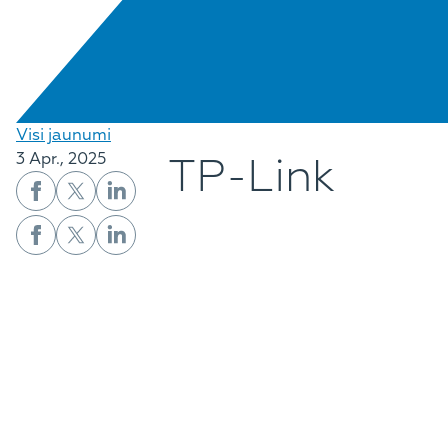
Visi jaunumi
TP-Link
3 Apr., 2025