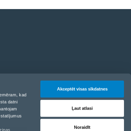
odekss
Akceptēt visas sīkdatnes
 piemēram, kad
sta datni
Ļaut atlasi
zmantojam
estatījumus
Noraidīt
aziņas