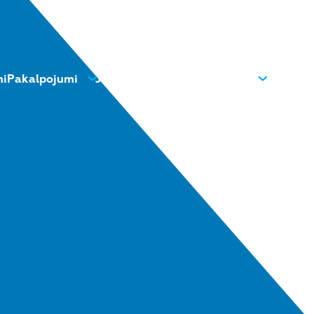
mi
Pakalpojumi
Jaunumi
Kontakti
Par mums