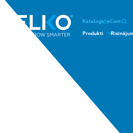
Katalogs
eCom
Produkti
Risināju