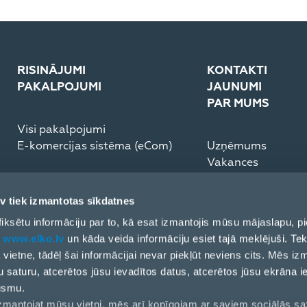
RISINĀJUMI
KONTAKTI
PAKALPOJUMI
JAUNUMI
PAR MUMS
Visi pakalpojumi
E-komercijas sistēma (eCom)
Uzņēmums
Vakances
Medijiem
Partneru rīcības k
v tiek izmantotas sīkdatnes
ESG Pārskats
ai fiksētu informāciju par to, kā esat izmantojis mūsu mājaslapu,
t
www.elko.lv
un kāda veida informāciju esiet tajā meklējuši. Tek
ļa vietne, tādēļ šai informācijai nevar piekļūt neviens cits. Mēs i
u saturu, atcerētos jūsu ievadītos datus, atcerētos jūsu ekrāna i
ūsmu.
 izmantojat mūsu vietni, mēs arī kopīgojam ar saviem sociālās s