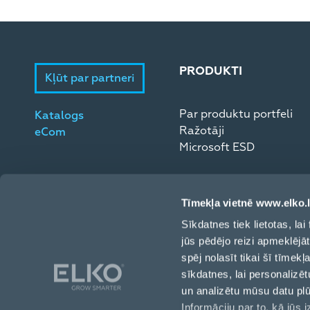
PRODUKTI
Kļūt par partneri
Par produktu portfeli
Katalogs
Ražotāji
eCom
Microsoft ESD
Tīmekļa vietnē www.elko.l
Sīkdatnes tiek lietotas, l
jūs pēdējo reizi apmeklējā
spēj nolasīt tikai šī tīmek
sīkdatnes, lai personalizēt
un analizētu mūsu datu pl
Informāciju par to, kā jūs