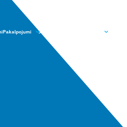
mi
Pakalpojumi
Jaunumi
Kontakti
Par mums