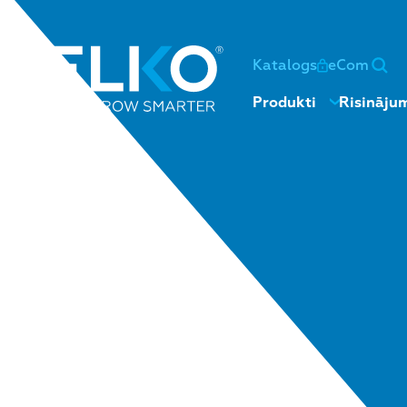
Katalogs
eCom
Produkti
Risināju