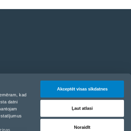
odekss
Akceptēt visas sīkdatnes
 piemēram, kad
sta datni
Ļaut atlasi
zmantojam
estatījumus
Noraidīt
aziņas