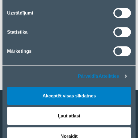
reklamēšanas un analīzes partneriem. Ja piekrītat, lūdzu,
nospiediet “Akceptēt visas sīkdatnes”. Ja vēlaties
Uzstādījumi
pārvaldīt savu izvēli vai atteikties no sīkdatnēm, lūdzu,
nospiediet “Pārvaldīt/Atteikties”.
Statistika
Mārketings
Pārvaldīt/Atteikties
Akceptēt visas sīkdatnes
Kļūt par partneri
Ļaut atlasi
Katalogs
eCom
Noraidīt