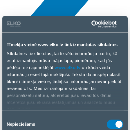
Tīmekļa vietnē www.elko.lv tiek izmantotas sīkdatnes
Visi jaunumi
Sīkdatnes tiek lietotas, lai fiksētu informāciju par to, kā
5 Apr., 2025
esat izmantojis mūsu mājaslapu, piemēram, kad jūs
pēdējo reizi apmeklējāt
www.elko.lv
un kāda veida
Milestone
informāciju esiet tajā meklējuši. Teksta datni spēj nolasīt
tikai šī tīmekļa vietne, tādēļ šai informācijai nevar piekļūt
neviens cits. Mēs izmantojam sīkdatnes, lai
personalizētu saturu, atcerētos jūsu ievadītos datus,
atcerētos jūsu ekrāna iestatījumus un analizētu mūsu
datu plūsmu.
Informāciju par to, kā jūs izmantojat mūsu vietni, mēs arī
Piekrišanas
kopīgojam ar saviem sociālās saziņas līdzekļu,
Nepieciešams
izvēle