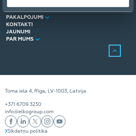
PRODUKTI
RISINĀJUMI
PAKALPOJUMI
KONTAKTI
JAUNUMI
PAR MUMS
Toma iela 4, Rīga, LV-1003, Latvija
+371 6709 3230
info@elkogroup.com
Sīkdatņu politika