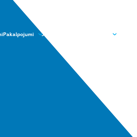
mi
Pakalpojumi
Jaunumi
Kontakti
Par mums