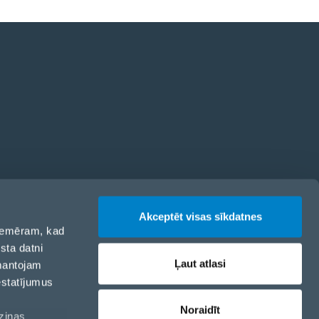
odekss
Akceptēt visas sīkdatnes
 piemēram, kad
sta datni
Ļaut atlasi
zmantojam
estatījumus
Noraidīt
aziņas