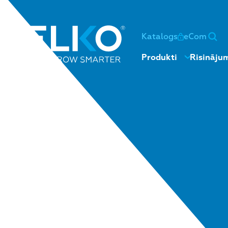
Katalogs
eCom
Produkti
Risināju