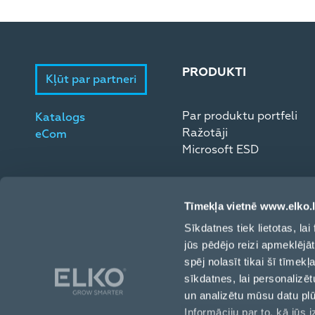
PRODUKTI
Kļūt par partneri
Par produktu portfeli
Katalogs
Ražotāji
eCom
Microsoft ESD
Tīmekļa vietnē www.elko.l
Sīkdatnes tiek lietotas, l
jūs pēdējo reizi apmeklējā
spēj nolasīt tikai šī tīmek
sīkdatnes, lai personalizēt
un analizētu mūsu datu pl
Informāciju par to, kā jūs