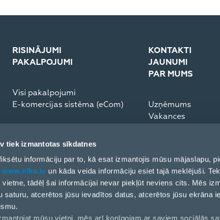
RISINĀJUMI
KONTAKTI
PAKALPOJUMI
JAUNUMI
PAR MUMS
Visi pakalpojumi
E-komercijas sistēma (eCom)
Uzņēmums
Vakances
Medijiem
Partneru rīcības k
v tiek izmantotas sīkdatnes
ESG Pārskats
ai fiksētu informāciju par to, kā esat izmantojis mūsu mājaslapu,
t
www.elko.lv
un kāda veida informāciju esiet tajā meklējuši. Tek
ļa vietne, tādēļ šai informācijai nevar piekļūt neviens cits. Mēs i
u saturu, atcerētos jūsu ievadītos datus, atcerētos jūsu ekrāna i
ūsmu.
 izmantojat mūsu vietni, mēs arī kopīgojam ar saviem sociālās s