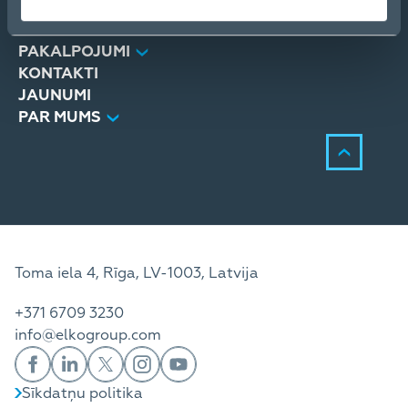
PRODUKTI
RISINĀJUMI
PAKALPOJUMI
KONTAKTI
JAUNUMI
PAR MUMS
Toma iela 4, Rīga, LV-1003, Latvija
+371 6709 3230
info@elkogroup.com
Sīkdatņu politika