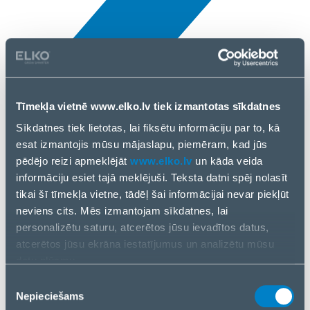
Tīmekļa vietnē www.elko.lv tiek izmantotas sīkdatnes
Visi jaunumi
Sīkdatnes tiek lietotas, lai fiksētu informāciju par to, kā
23 Jūl., 2025
esat izmantojis mūsu mājaslapu, piemēram, kad jūs
pēdējo reizi apmeklējāt
www.elko.lv
un kāda veida
Amazfit Support
informāciju esiet tajā meklējuši. Teksta datni spēj nolasīt
tikai šī tīmekļa vietne, tādēļ šai informācijai nevar piekļūt
neviens cits. Mēs izmantojam sīkdatnes, lai
personalizētu saturu, atcerētos jūsu ievadītos datus,
atcerētos jūsu ekrāna iestatījumus un analizētu mūsu
datu plūsmu.
Informāciju par to, kā jūs izmantojat mūsu vietni, mēs arī
Piekrišanas
kopīgojam ar saviem sociālās saziņas līdzekļu,
Nepieciešams
izvēle