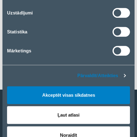
reklamēšanas un analīzes partneriem. Ja piekrītat, lūdzu,
nospiediet “Akceptēt visas sīkdatnes”. Ja vēlaties
Uzstādījumi
pārvaldīt savu izvēli vai atteikties no sīkdatnēm, lūdzu,
nospiediet “Pārvaldīt/Atteikties”.
Statistika
Mārketings
Pārvaldīt/Atteikties
Akceptēt visas sīkdatnes
Kļūt par partneri
Ļaut atlasi
Katalogs
eCom
Noraidīt