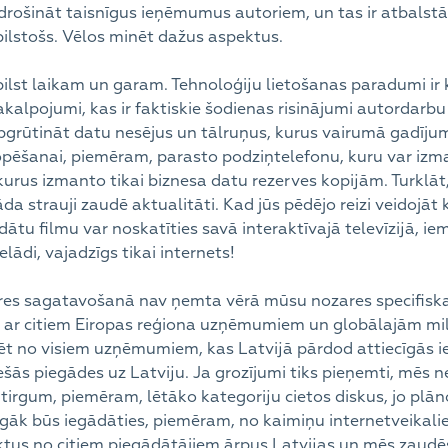
rošināt taisnīgus ieņēmumus autoriem, un tas ir atbalstām
bilstošs. Vēlos minēt dažus aspektus.
ilst laikam un garam. Tehnoloģiju lietošanas paradumi ir k
pojumi, kas ir faktiskie šodienas risinājumi autordarbu iz
apgrūtināt datu nesējus un tālruņus, kurus vairumā gadīj
opēšanai, piemēram, parasto podziņtelefonu, kuru var izman
 kurus izmanto tikai biznesa datu rezerves kopijām. Turklāt
a strauji zaudē aktualitāti. Kad jūs pēdējo reizi veidojāt
tu filmu var noskatīties savā interaktīvajā televīzijā, iem
elādi, vajadzīgs tikai internets!
eres sagatavošanā nav ņemta vērā mūsu nozares specifiska,
s ar citiem Eiropas reģiona uzņēmumiem un globālajām m
t no visiem uzņēmumiem, kas Latvijā pārdod attiecīgās ie
 tiešās piegādes uz Latviju. Ja grozījumi tiks pieņemti, mēs
 tirgum, piemēram, lētāko kategoriju cietos diskus, jo plā
vīgāk būs iegādāties, piemēram, no kaimiņu internetveikal
oduktus no citiem piegādātājiem ārpus Latvijas un mēs zaud