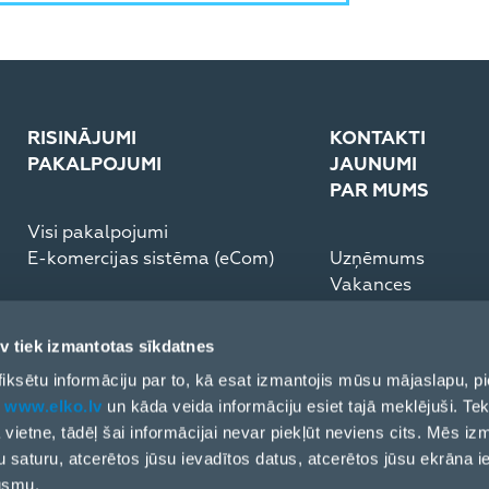
RISINĀJUMI
KONTAKTI
PAKALPOJUMI
JAUNUMI
PAR MUMS
Visi pakalpojumi
E-komercijas sistēma (eCom)
Uzņēmums
Vakances
Medijiem
Partneru rīcības k
v tiek izmantotas sīkdatnes
ESG Pārskats
ai fiksētu informāciju par to, kā esat izmantojis mūsu mājaslapu,
t
www.elko.lv
un kāda veida informāciju esiet tajā meklējuši. Tek
ļa vietne, tādēļ šai informācijai nevar piekļūt neviens cits. Mēs i
u saturu, atcerētos jūsu ievadītos datus, atcerētos jūsu ekrāna i
ūsmu.