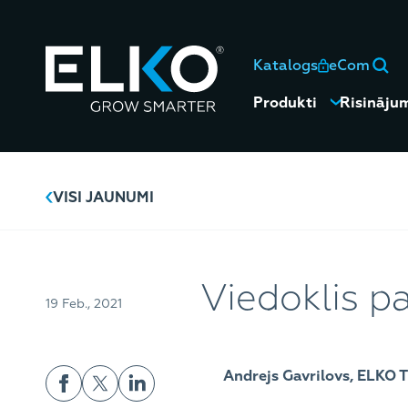
Katalogs
eCom
Produkti
Risināju
VISI JAUNUMI
Viedoklis p
19 Feb., 2021
Andrejs Gavrilovs, ELKO Ti