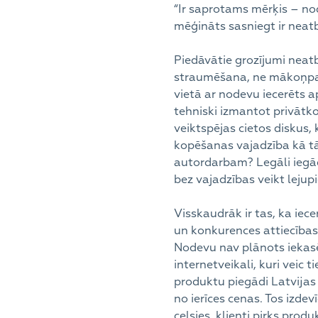
“Ir saprotams mērķis – nod
mēģināts sasniegt ir neat
Piedāvātie grozījumi neatb
straumēšana, ne mākoņpakal
vietā ar nodevu iecerēts 
tehniski izmantot privātk
veiktspējas cietos diskus,
kopēšanas vajadzība kā tād
autordarbam? Legāli iegādā
bez vajadzības veikt lejupi
Visskaudrāk ir tas, ka iec
un konkurences attiecība
Nodevu nav plānots iekasē
internetveikali, kuri veic
produktu piegādi Latvijas
no ierīces cenas. Tos izde
celsies, klienti pirks pr