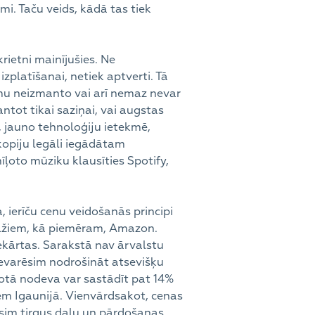
i. Taču veids, kādā tas tiek
rietni mainījušies. Ne
platīšanai, netiek aptverti. Tā
umu neizmanto vai arī nemaz nevar
tot tikai saziņai, vai augstas
, jauno tehnoloģiju ietekmē,
 kopiju legāli iegādātam
īļoto mūziku klausīties Spotify,
 ierīču cenu veidošanās principi
ilžiem, kā piemēram, Amazon.
kārtas. Sarakstā nav ārvalstu
 nevarēsim nodrošināt atsevišķu
notā nodeva var sastādīt pat 14%
iem Igaunijā. Vienvārdsakot, cenas
ēsim tirgus daļu un pārdošanas