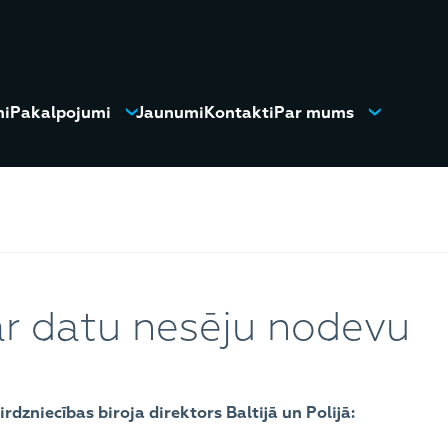
mi
Pakalpojumi
Jaunumi
Kontakti
Par mums
ar datu nesēju nodevu
rdzniecības biroja direktors Baltijā un Polijā: