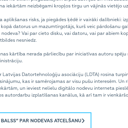
na iekārtām neizbēgami kropļos tirgu un vājinās vietējo
 aplikšanas risks, ja piegādes ķēdē ir vairāki dalībnieki: i
ek kopā datorus un mazumtirgotājs, kurš veic pārdošanu g
nodeva? Vai par cieto disku, vai datoru, vai par abiem ko
tbildes nesniedz.
as kārtība nerada pārliecību par iniciatīvas autoru spēju
nistrāciju.
Latvijas Datortehnoloģiju asociāciju (LDTA) rosina turpinā
risinājumu, kas ir samērojamas ar visu pušu interesēm. Un ri
ekārtām, un ieviest nelielu digitālo nodevu interneta pie
los autordarbu izplatīšanas kanālus, kā arī tam ir vienkārš
 BALSS” PAR NODEVAS ATCELŠANU