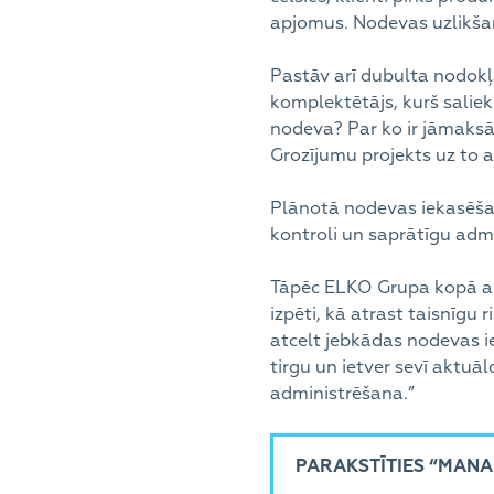
apjomus. Nodevas uzlikša
Pastāv arī dubulta nodokļa
komplektētājs, kurš sali
nodeva? Par ko ir jāmaksā 
Grozījumu projekts uz to a
Plānotā nodevas iekasēšan
kontroli un saprātīgu admi
Tāpēc ELKO Grupa kopā ar 
izpēti, kā atrast taisnīgu 
atcelt jebkādas nodevas i
tirgu un ietver sevī aktuā
administrēšana.”
PARAKSTĪTIES “MANA