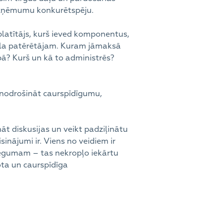
 uzņēmumu konkurētspēju.
zplatītājs, kurš ieved komponentus,
ala patērētājam. Kuram jāmaksā
pā? Kurš un kā to administrēs?
 nodrošināt caurspīdīgumu,
t diskusijas un veikt padziļinātu
sinājumi ir. Viens no veidiem ir
slēgumam – tas nekropļo iekārtu
ota un caurspīdīga