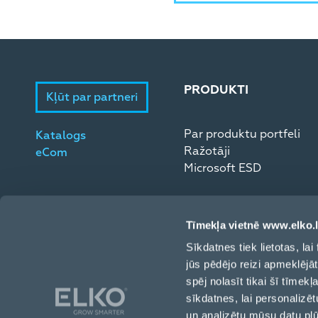
PRODUKTI
Kļūt par partneri
Par produktu portfeli
Katalogs
Ražotāji
eCom
Microsoft ESD
Tīmekļa vietnē www.elko.l
Sīkdatnes tiek lietotas, l
jūs pēdējo reizi apmeklējā
spēj nolasīt tikai šī tīmek
sīkdatnes, lai personalizēt
un analizētu mūsu datu pl