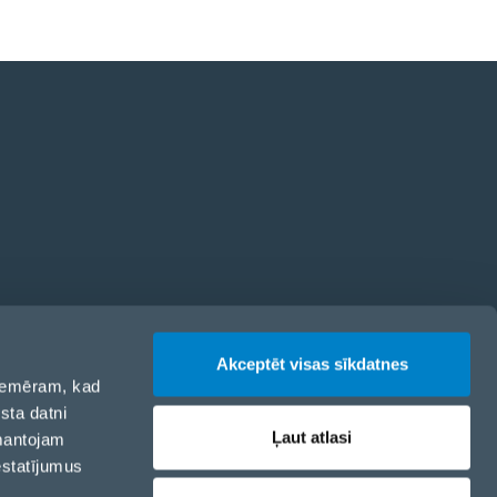
odekss
Akceptēt visas sīkdatnes
 piemēram, kad
sta datni
Ļaut atlasi
zmantojam
estatījumus