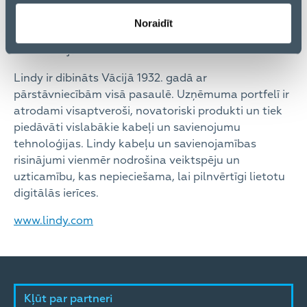
Lindy risinājumi jau pieejami ELKO noliktavā.
Noraidīt
Sazinieties ar savu ELKO menedžeri vai apmeklējiet
e-komercijas sistēmu.
Lindy ir dibināts Vācijā 1932. gadā ar
pārstāvniecībām visā pasaulē. Uzņēmuma portfelī ir
atrodami visaptveroši, novatoriski produkti un tiek
piedāvāti vislabākie kabeļi un savienojumu
tehnoloģijas. Lindy kabeļu un savienojamības
risinājumi vienmēr nodrošina veiktspēju un
uzticamību, kas nepieciešama, lai pilnvērtīgi lietotu
digitālās ierīces.
www.lindy.com
Kļūt par partneri