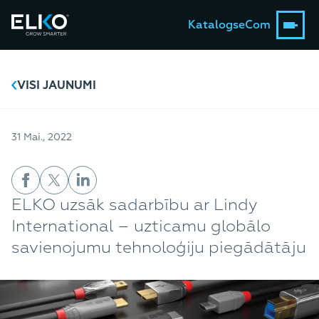
Katalogs
eCom
VISI JAUNUMI
31 Mai., 2022
ELKO uzsāk sadarbību ar Lindy
International – uzticamu globālo
savienojumu tehnoloģiju piegādātāju