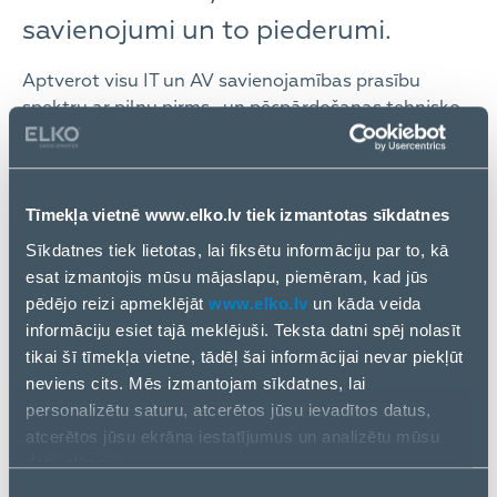
savienojumi un to piederumi.
Aptverot visu IT un AV savienojamības prasību
spektru ar pilnu pirms- un pēcpārdošanas tehnisko
atbalstu, izcilu klientu apkalpošanu un zināšanu
apmaiņu, Lindy lieliski papildina ELKO produktu
portfeli un piedāvājumu gan sistēmu integratoriem,
gan mazumtirdzniecības tīkliem.
Tīmekļa vietnē www.elko.lv tiek izmantotas sīkdatnes
Sīkdatnes tiek lietotas, lai fiksētu informāciju par to, kā
“90 gadu laikā kopš dibināšanas Lindy ir veiksmīgi
esat izmantojis mūsu mājaslapu, piemēram, kad jūs
pierādījis sevi kā vadošu kabeļu un savienojamības
pēdējo reizi apmeklējāt
www.elko.lv
un kāda veida
risinājumu ražotāju. Laikmetam digitalizējoties
informāciju esiet tajā meklējuši. Teksta datni spēj nolasīt
pieprasījums pēc jaudīgākiem un izturīgiem
tikai šī tīmekļa vietne, tādēļ šai informācijai nevar piekļūt
savienojamības risinājumiem tikai pieaugs. Esam
neviens cits. Mēs izmantojam sīkdatnes, lai
gandarīti, ka varam piedāvāt saviem klientiem
personalizētu saturu, atcerētos jūsu ievadītos datus,
konkurētspējīgus, kvalitatīvus produktus kā Lindy,”
atcerētos jūsu ekrāna iestatījumus un analizētu mūsu
Jānis Jēgers, ELKO Grupa Produktu grupas vadītājs
datu plūsmu.
Baltijas risinājumu nodaļā
.
Informāciju par to, kā jūs izmantojat mūsu vietni, mēs arī
Piekrišanas