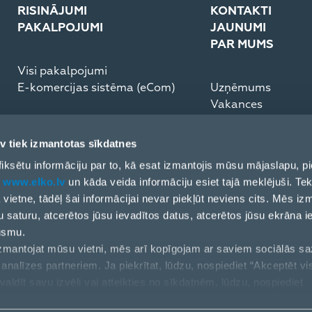
RISINĀJUMI
KONTAKTI
PAKALPOJUMI
JAUNUMI
PAR MUMS
Visi pakalpojumi
E-komercijas sistēma (eCom)
Uzņēmums
Vakances
Medijiem
Partneru rīcības k
v tiek izmantotas sīkdatnes
ESG Pārskats
ai fiksētu informāciju par to, kā esat izmantojis mūsu mājaslapu,
t
www.elko.lv
un kāda veida informāciju esiet tajā meklējuši. Tek
ļa vietne, tādēļ šai informācijai nevar piekļūt neviens cits. Mēs i
u saturu, atcerētos jūsu ievadītos datus, atcerētos jūsu ekrāna i
ūsmu.
 izmantojat mūsu vietni, mēs arī kopīgojam ar saviem sociālās s
analīzes partneriem. Ja piekrītat, lūdzu, nospiediet “Akceptēt vi
valdīt savu izvēli vai atteikties no sīkdatnēm, lūdzu, nospiediet