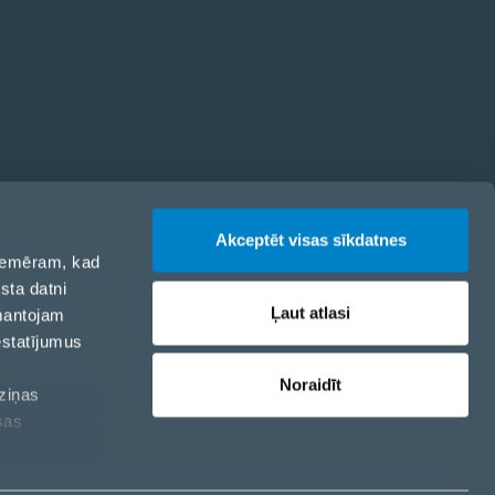
odekss
Akceptēt visas sīkdatnes
 piemēram, kad
sta datni
Ļaut atlasi
zmantojam
estatījumus
Noraidīt
aziņas
sas
Sīkdatņu politika
Privātuma politika
Sīkdatņu iestatījumi