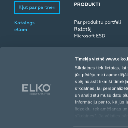
PRODUKTI
Kļūt par partneri
Par produktu portfeli
Katalogs
Ražotāji
eCom
Microsoft ESD
Tīmekļa vietnē www.elko.l
Sīkdatnes tiek lietotas, l
jūs pēdējo reizi apmeklējā
spēj nolasīt tikai šī tīmek
sīkdatnes, lai personalizēt
un analizētu mūsu datu pl
Informāciju par to, kā jūs
līdzekļu, reklamēšanas un 
Toma iela 4, Rīga, LV-1003, Latvija
sīkdatnes”. Ja vēlaties pār
“Pārvaldīt/Atteikties”.
+371 6709 3230