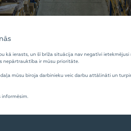
nās
 kā ierasts, un šī brīža situācija nav negatīvi ietekmējusi
 nepārtrauktība ir mūsu prioritāte.
la daļa mūsu biroja darbinieku veic darbu attālināti un turp
 informēsim.