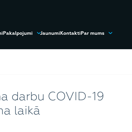
mi
Pakalpojumi
Jaunumi
Kontakti
Par mums
na darbu COVID-19
a laikā