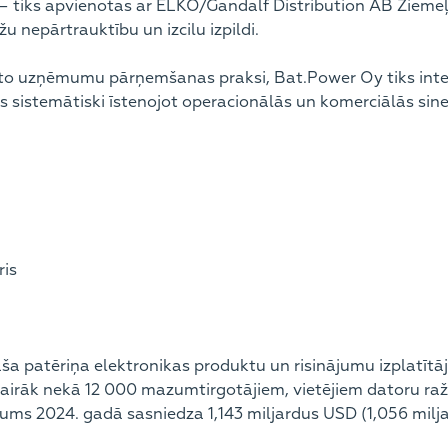
 – tiks apvienotas ar ELKO/Gandalf Distribution AB Ziemeļ
 nepārtrauktību un izcilu izpildi.
to uzņēmumu pārņemšanas praksi, Bat.Power Oy tiks integr
s sistemātiski īstenojot operacionālās un komerciālās siner
ris
laša patēriņa elektronikas produktu un risinājumu izplatīt
airāk nekā 12 000 mazumtirgotājiem, vietējiem datoru r
jums 2024. gadā sasniedza 1,143 miljardus USD (1,056 milj