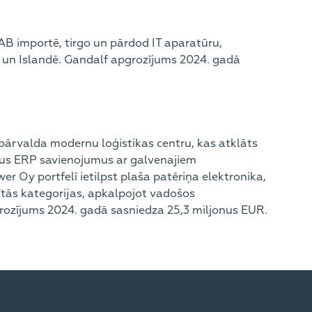
AB importē, tirgo un pārdod IT aparatūru,
ā un Islandē. Gandalf apgrozījums 2024. gadā
pārvalda modernu loģistikas centru, kas atklāts
ētus ERP savienojumus ar galvenajiem
er Oy portfelī ietilpst plaša patēriņa elektronika,
tītās kategorijas, apkalpojot vadošos
grozījums 2024. gadā sasniedza 25,3 miljonus EUR.