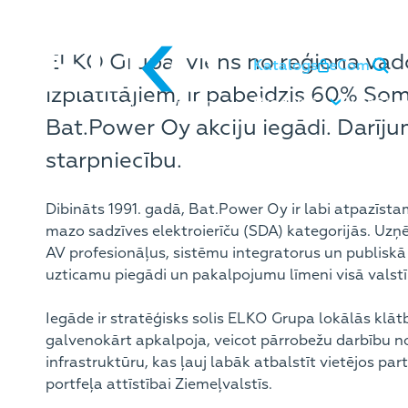
ELKO Grupa, viens no reģiona vado
Katalogs
eCom
izplatītājiem, ir pabeidzis 60% So
Produkti
Risināju
Bat.Power Oy akciju iegādi. Darī
starpniecību.
Dibināts 1991. gadā, Bat.Power Oy ir labi atpazīst
mazo sadzīves elektroierīču (SDA) kategorijās. U
AV profesionāļus, sistēmu integratorus un publiskā 
uzticamu piegādi un pakalpojumu līmeni visā valstī
Iegāde ir stratēģisks solis ELKO Grupa lokālās kl
galvenokārt apkalpoja, veicot pārrobežu darbību no
infrastruktūru, kas ļauj labāk atbalstīt vietējos p
portfeļa attīstībai Ziemeļvalstīs.