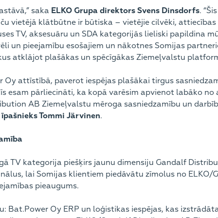
astāvā,” saka
ELKO Grupa direktors Svens Dinsdorfs
. “Ši
u vietējā klātbūtne ir būtiska – vietējie cilvēki, attiecība
uses TV, aksesuāru un SDA kategorijās lieliski papildina
ēli un pieejamību esošajiem un nākotnes Somijas partneri
kus atklājot plašākas un spēcīgākas Ziemeļvalstu platform
 Oy attīstībā, paverot iespējas plašākai tirgus sasniedza
lstīs esam pārliecināti, ka kopā varēsim apvienot labāko
tribution AB Ziemeļvalstu mēroga sasniedzamību un darbība
 īpašnieks Tommi Järvinen
.
zamība
cīgā TV kategorija piešķirs jaunu dimensiju Gandalf Distr
ālus, lai Somijas klientiem piedāvātu zīmolus no ELKO/G
eejamības pieaugums.
: Bat.Power Oy ERP un loģistikas iespējas, kas izstrādāt