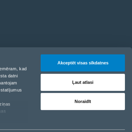
odekss
Akceptēt visas sīkdatnes
 piemēram, kad
sta datni
Ļaut atlasi
zmantojam
estatījumus
Noraidīt
aziņas
sas
Sīkdatņu politika
Privātuma politika
Sīkdatņu iestatījumi