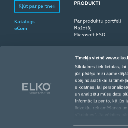
PRODUKTI
Kļūt par partneri
Par produktu portfeli
Katalogs
Ražotāji
eCom
Microsoft ESD
Tīmekļa vietnē www.elko.l
Sīkdatnes tiek lietotas, l
jūs pēdējo reizi apmeklējā
spēj nolasīt tikai šī tīmek
sīkdatnes, lai personalizēt
un analizētu mūsu datu pl
Informāciju par to, kā jūs
līdzekļu, reklamēšanas un 
Toma iela 4, Rīga, LV-1003, Latvija
sīkdatnes”. Ja vēlaties pār
“Pārvaldīt/Atteikties”.
+371 6709 3230