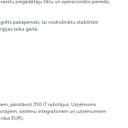
valstu piegādātāju tīklu un operacionālo pieredzi,
ēts pakāpeniski, lai nodrošinātu stabilitāti
ģijas laika gaitā.
ājiem, pārstāvot 350 IT ražotājus. Uzņēmums
ažotājiem, sistēmu integratoriem un uzņēmumiem
ardus EUR).