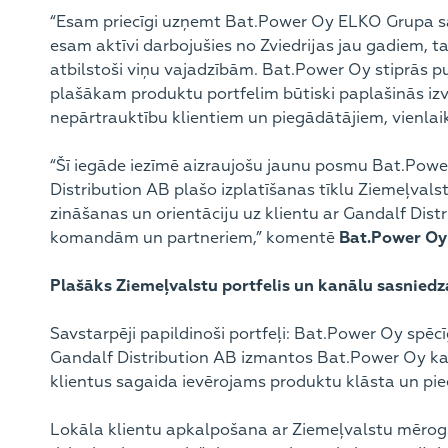
“Esam priecīgi uzņemt Bat.Power Oy ELKO Grupa s
esam aktīvi darbojušies no Zviedrijas jau gadiem, tač
atbilstoši viņu vajadzībām. Bat.Power Oy stiprās p
plašākam produktu portfelim būtiski paplašinās izv
nepārtrauktību klientiem un piegādātājiem, vienlai
“Šī iegāde iezīmē aizraujošu jaunu posmu Bat.Power
Distribution AB plašo izplatīšanas tīklu Ziemeļva
zināšanas un orientāciju uz klientu ar Gandalf Dis
komandām un partneriem,” komentē
Bat.Power Oy
Plašāks Ziemeļvalstu portfelis un kanālu sasnied
Savstarpēji papildinoši portfeļi: Bat.Power Oy spē
Gandalf Distribution AB izmantos Bat.Power Oy kan
klientus sagaida ievērojams produktu klāsta un pi
Lokāla klientu apkalpošana ar Ziemeļvalstu mērogu