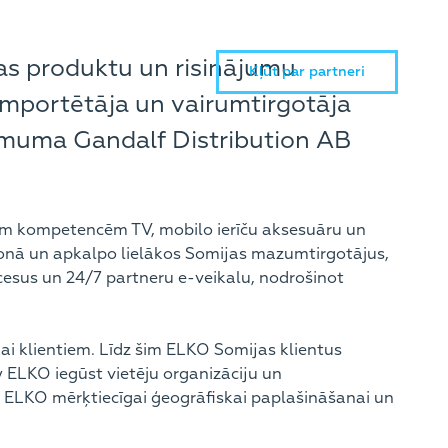
as produktu un risinājumu
Kļūt par partneri
 importētāja un vairumtirgotāja
ēmuma Gandalf Distribution AB
īgām kompetencēm TV, mobilo ierīču aksesuāru un
onā un apkalpo lielākos Somijas mazumtirgotājus,
ocesus un 24/7 partneru e-veikalu, nodrošinot
i klientiem. Līdz šim ELKO Somijas klientus
 ELKO iegūst vietēju organizāciju un
lst ELKO mērķtiecīgai ģeogrāfiskai paplašināšanai un