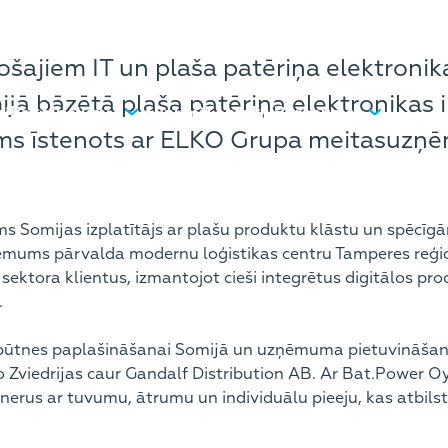
šajiem IT un plaša patēriņa elektronik
mijā bāzētā plaša patēriņa elektronikas
mi
Pakalpojumi
Jaunumi
Kontakti
Par mums
jums īstenots ar ELKO Grupa meitasuzņ
ams Somijas izplatītājs ar plašu produktu klāstu un spēc
zņēmums pārvalda modernu loģistikas centru Tamperes reģi
sektora klientus, izmantojot cieši integrētus digitālos pr
.
ātbūtnes paplašināšanai Somijā un uzņēmuma pietuvināšana
 Zviedrijas caur Gandalf Distribution AB. Ar Bat.Power Oy
artnerus ar tuvumu, ātrumu un individuālu pieeju, kas atbi