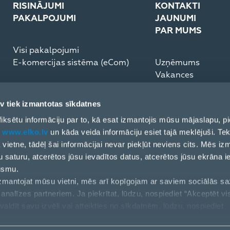
RISINĀJUMI
KONTAKTI
PAKALPOJUMI
JAUNUMI
PAR MUMS
Visi pakalpojumi
E-komercijas sistēma (eCom)
Uzņēmums
Vakances
Medijiem
Partneru rīcības k
v tiek izmantotas sīkdatnes
ESG Pārskats
ai fiksētu informāciju par to, kā esat izmantojis mūsu mājaslapu,
t
www.elko.lv
un kāda veida informāciju esiet tajā meklējuši. Tek
ļa vietne, tādēļ šai informācijai nevar piekļūt neviens cits. Mēs i
u saturu, atcerētos jūsu ievadītos datus, atcerētos jūsu ekrāna i
ūsmu.
 izmantojat mūsu vietni, mēs arī kopīgojam ar saviem sociālās s
analīzes partneriem. Ja piekrītat, lūdzu, nospiediet “Akceptēt vi
valdīt savu izvēli vai atteikties no sīkdatnēm, lūdzu, nospiediet