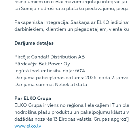
risinājumiem un ciešai mazumtirgotāju integrācijai
lai Somijā nodrošinātu plašāku piedāvājumu, piegāžu
Pakāpeniska integrācija: Saskaņā ar ELKO iedibinā
darbiniekiem, klientiem un piegādātājiem, vienlaiku
Darījuma detaļas
Pircējs: Gandalf Distribution AB
Pārdevējs: Bat.Power Oy
Iegūtā īpašumtiesību daļa: 60%
Darījuma pabeigšanas datums: 2026. gada 2. janvā
Darījuma summa: Netiek atklāta
Par ELKO Grupa
ELKO Grupa ir viens no reģiona lielākajiem IT un p
nodrošina plašu produktu un pakalpojumu klāstu v
dažādās nozarēs 13 Eiropas valstīs. Grupas apgrozī
www.elko.lv