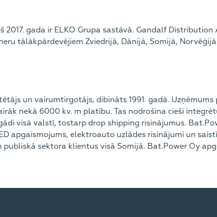
š 2017. gada ir ELKO Grupa sastāvā. Gandalf Distribution 
eru tālākpārdevējiem Zviedrijā, Dānijā, Somijā, Norvēģij
tētājs un vairumtirgotājs, dibināts 1991. gadā. Uzņēmums 
airāk nekā 6000 kv. m platību. Tas nodrošina cieši integr
di visā valstī, tostarp drop shipping risinājumus. Bat.Pow
 LED apgaismojums, elektroauto uzlādes risinājumi un sais
n publiskā sektora klientus visā Somijā. Bat.Power Oy ap