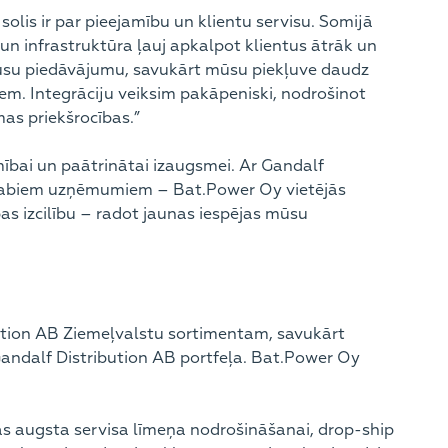
s solis ir par pieejamību un klientu servisu. Somijā
s un infrastruktūra ļauj apkalpot klientus ātrāk un
 mūsu piedāvājumu, savukārt mūsu piekļuve daudz
em. Integrāciju veiksim pakāpeniski, nodrošinot
as priekšrocības.”
mībai un paātrinātai izaugsmei. Ar Gandalf
 no abiem uzņēmumiem – Bat.Power Oy vietējās
s izcilību – radot jaunas iespējas mūsu
ibution AB Ziemeļvalstu sortimentam, savukārt
andalf Distribution AB portfeļa. Bat.Power Oy
as augsta servisa līmeņa nodrošināšanai, drop-ship