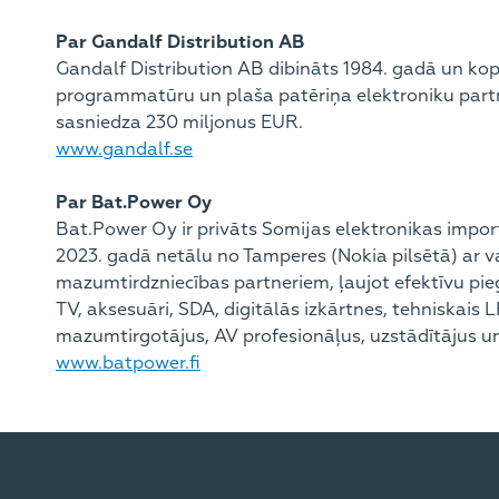
Par Gandalf Distribution AB
Gandalf Distribution AB dibināts 1984. gadā un kop
programmatūru un plaša patēriņa elektroniku partn
sasniedza 230 miljonus EUR.
www.gandalf.se
Par Bat.Power Oy
Bat.Power Oy ir privāts Somijas elektronikas impor
2023. gadā netālu no Tamperes (Nokia pilsētā) ar v
mazumtirdzniecības partneriem, ļaujot efektīvu piegā
TV, aksesuāri, SDA, digitālās izkārtnes, tehniskais
mazumtirgotājus, AV profesionāļus, uzstādītājus u
www.batpower.fi