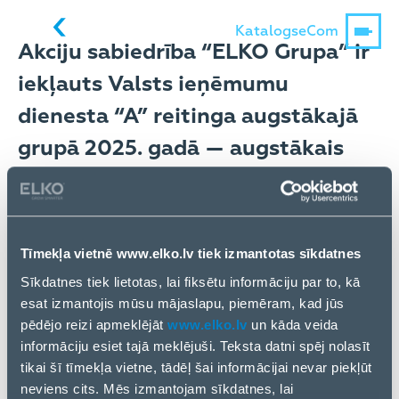
Katalogs
eCom
Akciju sabiedrība “ELKO Grupa” ir
iekļauts Valsts ieņēmumu
dienesta “A” reitinga augstākajā
grupā 2025. gadā — augstākais
novērtējums, ko VID piešķir
uzņēmumiem par godprātīgu un
atbildīgu uzņēmējdarbību Latvijā.
Tīmekļa vietnē www.elko.lv tiek izmantotas sīkdatnes
Sīkdatnes tiek lietotas, lai fiksētu informāciju par to, kā
esat izmantojis mūsu mājaslapu, piemēram, kad jūs
Šis “A” reitings mums ir svarīgs ne tikai kā ārējs
pēdējo reizi apmeklējāt
www.elko.lv
un kāda veida
novērtējums, bet kā apliecinājums tam, ka
informāciju esiet tajā meklējuši. Teksta datni spēj nolasīt
strādājam atbildīgi. Godprātīga attieksme pret
tikai šī tīmekļa vietne, tādēļ šai informācijai nevar piekļūt
darbiniekiem, partneriem un valsti ir viena no mūsu
neviens cits. Mēs izmantojam sīkdatnes, lai