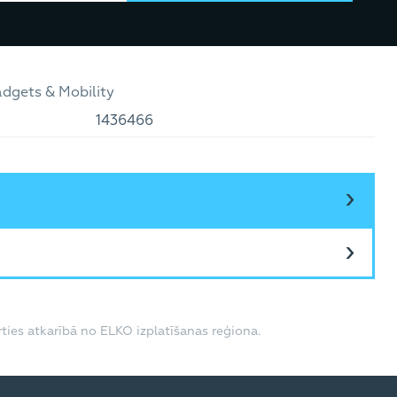
dgets & Mobility
1436466
ties atkarībā no ELKO izplatīšanas reģiona.