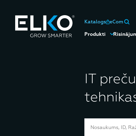
Katalogs
eCom
Produkti
Risināju
IT preču
tehnika