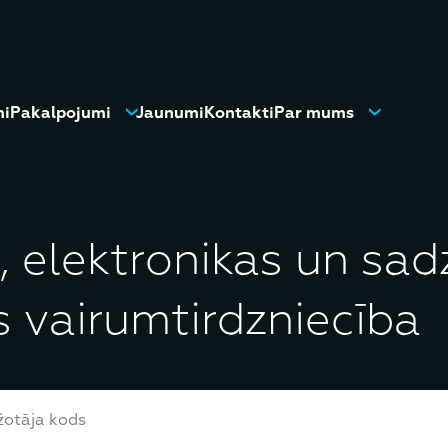
mi
Pakalpojumi
Jaunumi
Kontakti
Par mums
, elektronikas un sad
s vairumtirdzniecība