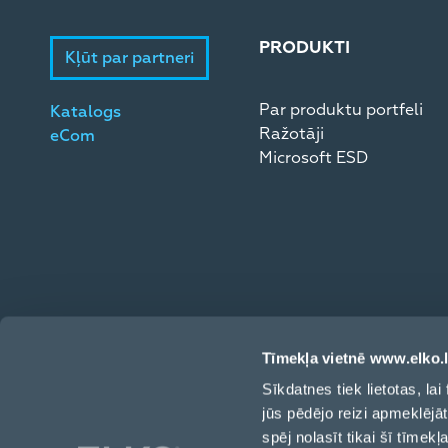
PRODUKTI
Kļūt par partneri
Par produktu portfeli
Katalogs
Ražotāji
eCom
Microsoft ESD
Tīmekļa vietnē www.elko.l
Sīkdatnes tiek lietotas, l
jūs pēdējo reizi apmeklējā
Toma iela 4, Rīga, LV-1003, Latvija
spēj nolasīt tikai šī tīmek