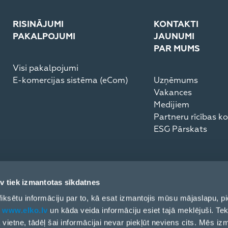
RISINĀJUMI
KONTAKTI
PAKALPOJUMI
JAUNUMI
PAR MUMS
Visi pakalpojumi
E-komercijas sistēma (eCom)
Uzņēmums
Vakances
Medijiem
Partneru rīcības k
ESG Pārskats
v tiek izmantotas sīkdatnes
ai fiksētu informāciju par to, kā esat izmantojis mūsu mājaslapu,
t
www.elko.lv
un kāda veida informāciju esiet tajā meklējuši. Tek
ļa vietne, tādēļ šai informācijai nevar piekļūt neviens cits. Mēs i