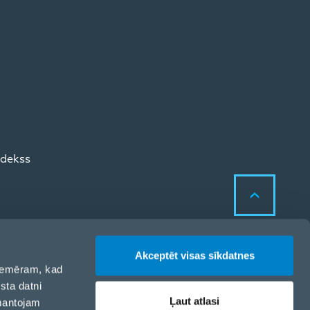
odekss
Akceptēt visas sīkdatnes
 piemēram, kad
sta datni
Sīkdatņu politika
Ļaut atlasi
zmantojam