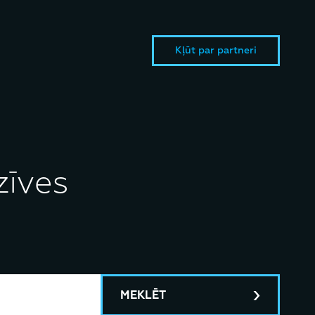
Kļūt par partneri
zīves
MEKLĒT