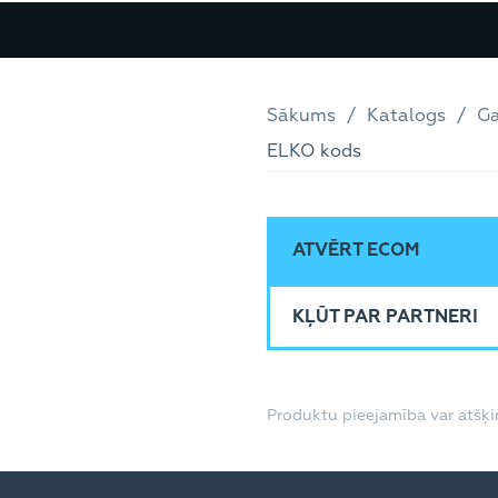
Sākums
Katalogs
Ga
ELKO kods
ATVĒRT ECOM
KĻŪT PAR PARTNERI
Produktu pieejamība var atšķir