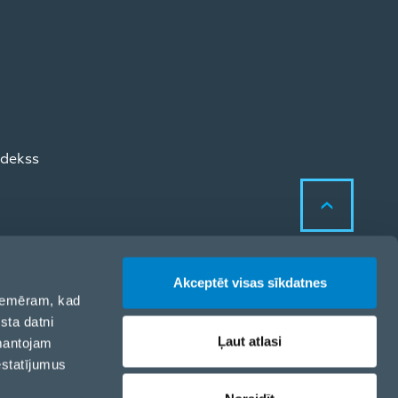
odekss
Akceptēt visas sīkdatnes
 piemēram, kad
sta datni
Sīkdatņu politika
Ļaut atlasi
zmantojam
Privātuma politika
estatījumus
Sīkdatņu iestatījumi