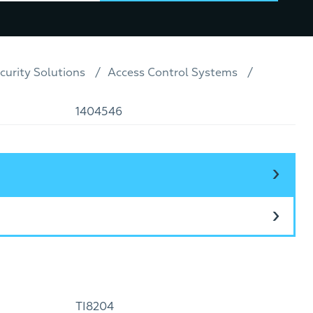
curity Solutions
Access Control Systems
1404546
TI8204