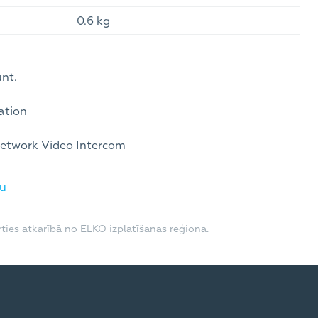
0.6 kg
nt.
ation
 Network Video Intercom
pu
ties atkarībā no ELKO izplatīšanas reģiona.