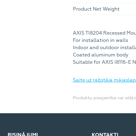
Product Net Weight
AXIS TI8204 Recessed Mou
For installation in walls
Indoor and outdoor install
Coated aluminum body
Suitable for AXIS I8116-E
Saite uz ražotāja mājasla
Produktu pieejamība var atšķir
RISINĀJUMI
KONTAKTI