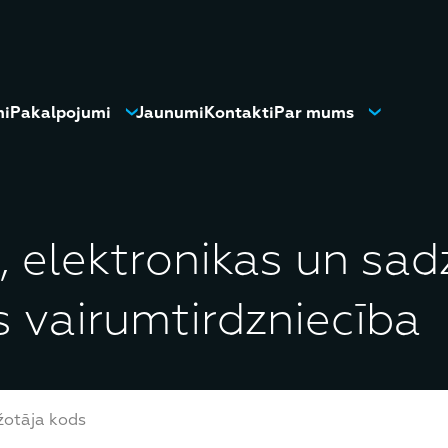
mi
Pakalpojumi
Jaunumi
Kontakti
Par mums
, elektronikas un sad
s vairumtirdzniecība