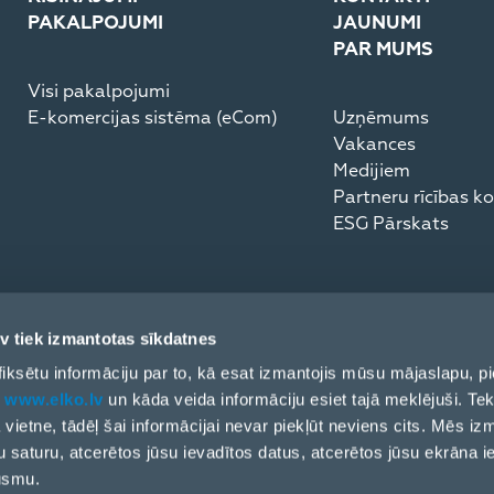
PAKALPOJUMI
JAUNUMI
PAR MUMS
Visi pakalpojumi
E-komercijas sistēma (eCom)
Uzņēmums
Vakances
Medijiem
Partneru rīcības k
ESG Pārskats
v tiek izmantotas sīkdatnes
ai fiksētu informāciju par to, kā esat izmantojis mūsu mājaslapu,
t
www.elko.lv
un kāda veida informāciju esiet tajā meklējuši. Tek
ļa vietne, tādēļ šai informācijai nevar piekļūt neviens cits. Mēs i
u saturu, atcerētos jūsu ievadītos datus, atcerētos jūsu ekrāna i
ūsmu.