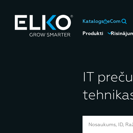
Katalogs
eCom
Produkti
Risināju
IT preču
tehnika