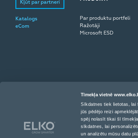
Kļūt par partneri
Par produktu portfeli
Katalogs
Ražotāji
eCom
Microsoft ESD
Tīmekļa vietnē www.elko.l
Sīkdatnes tiek lietotas, l
jūs pēdējo reizi apmeklējā
Toma iela 4, Rīga, LV-1003, Latvija
spēj nolasīt tikai šī tīmek
sīkdatnes, lai personalizēt
+371 6709 3230
un analizētu mūsu datu pl
info@elkogroup.com