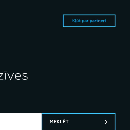
Kļūt par partneri
zīves
MEKLĒT