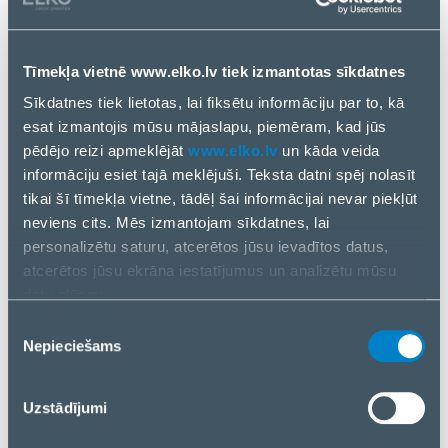
ELKO kods
1296246
Tīmekļa vietnē www.elko.lv tiek izmantotas sīkdatnes
Sīkdatnes tiek lietotas, lai fiksētu informāciju par to, kā
ATVĒRT ECOM
esat izmantojis mūsu mājaslapu, piemēram, kad jūs
pēdējo reizi apmeklējāt
www.elko.lv
un kāda veida
KĻŪT PAR PARTNERI
informāciju esiet tajā meklējuši. Teksta datni spēj nolasīt
tikai šī tīmekļa vietne, tādēļ šai informācijai nevar piekļūt
neviens cits. Mēs izmantojam sīkdatnes, lai
personalizētu saturu, atcerētos jūsu ievadītos datus,
atcerētos jūsu ekrāna iestatījumus un analizētu mūsu
datu plūsmu.
Informāciju par to, kā jūs izmantojat mūsu vietni, mēs arī
Piekrišanas
kopīgojam ar saviem sociālās saziņas līdzekļu,
Nepieciešams
izvēle
reklamēšanas un analīzes partneriem. Ja piekrītat, lūdzu,
nospiediet “Akceptēt visas sīkdatnes”. Ja vēlaties
Uzstādījumi
pārvaldīt savu izvēli vai atteikties no sīkdatnēm, lūdzu,
nospiediet “Pārvaldīt/Atteikties”.