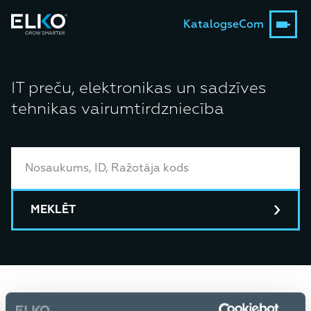
Katalogs
eCom
IT preču, elektronikas un sadzīves
tehnikas vairumtirdzniecība
MEKLĒT
Sākums
Katalogs
Gadgets & Mobility