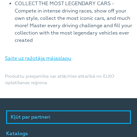
COLLECT THE MOST LEGENDARY CARS -
Compete in intense driving races, show off your
own style, collect the most iconic cars, and much
more! Master every driving challenge and fill your
collection with the most legendary vehicles ever
created
Saite uz ražotāja mājaslapu
Produktu pieejamība var atšķirties atkarībā no ELKO
izplatīšanas reģiona.
Kļūt par partneri
Katalogs