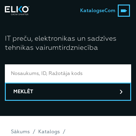
Katalogs
eCom
IT preču, elektronikas un sadzīves
tehnikas vairumtirdzniecība
MEKLĒT
Sākums
Katalogs