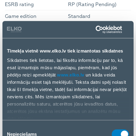
ESRB rating
RP (Rating Pending)
Game edition
Standard
Game genre
Racing
Game series
The Crew
Tīmekļa vietnē www.elko.lv tiek izmantotas sīkdatnes
Language version
English
Sīkdatnes tiek lietotas, lai fiksētu informāciju par to, kā
Maximum number of
32
esat izmantojis mūsu mājaslapu, piemēram, kad jūs
online players
pēdējo reizi apmeklējāt
www.elko.lv
un kāda veida
informāciju esiet tajā meklējuši. Teksta datni spēj nolasīt
Maximum number of
32
tikai šī tīmekļa vietne, tādēļ šai informācijai nevar piekļūt
players
neviens cits. Mēs izmantojam sīkdatnes, lai
Media type
Blu-ray
personalizētu saturu, atcerētos jūsu ievadītos datus,
atcerētos jūsu ekrāna iestatījumus un analizētu mūsu
Multiplayer mode
Yes
datu plūsmu.
Multiplayer mode type
Online
Informāciju par to, kā jūs izmantojat mūsu vietni, mēs arī
Piekrišanas
kopīgojam ar saviem sociālās saziņas līdzekļu,
Nepieciešams
izvēle