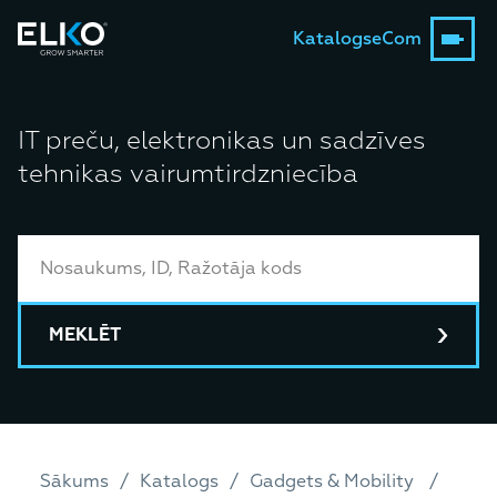
Katalogs
eCom
IT preču, elektronikas un sadzīves
tehnikas vairumtirdzniecība
MEKLĒT
Sākums
Katalogs
Gadgets & Mobility