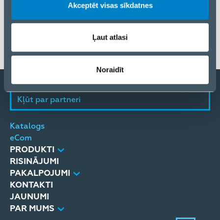
Saite uz ražotāja mājaslapu
Akceptēt visas sīkdatnes
Produktu pieejamība var atšķirties atkarībā no ELKO
Ļaut atlasi
izplatīšanas reģiona.
Noraidīt
Kļūt par partneri
Katalogs
eCom
PRODUKTI
RISINĀJUMI
PAKALPOJUMI
KONTAKTI
JAUNUMI
PAR MUMS