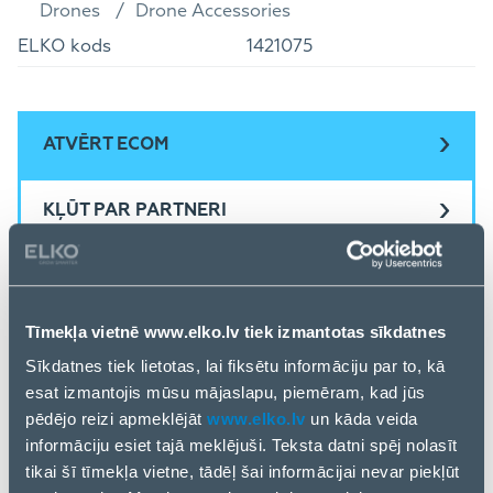
Drones
Drone Accessories
ELKO kods
1421075
ATVĒRT ECOM
KĻŪT PAR PARTNERI
Tīmekļa vietnē www.elko.lv tiek izmantotas sīkdatnes
Sīkdatnes tiek lietotas, lai fiksētu informāciju par to, kā
esat izmantojis mūsu mājaslapu, piemēram, kad jūs
pēdējo reizi apmeklējāt
www.elko.lv
un kāda veida
informāciju esiet tajā meklējuši. Teksta datni spēj nolasīt
tikai šī tīmekļa vietne, tādēļ šai informācijai nevar piekļūt