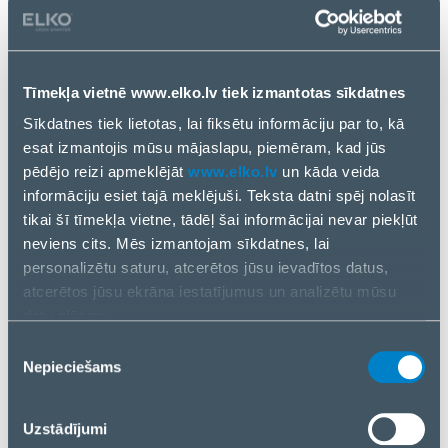
We at RIVACASE believe in creating products that
help take care of you as you take care of them. We
also take pride in creating products for which every
detail has been considered in order to make your
Tīmekļa vietnē www.elko.lv tiek izmantotas sīkdatnes
experience as smooth and effort-free as possible.
Sīkdatnes tiek lietotas, lai fiksētu informāciju par to, kā
That is why we have introduced a light reflective
esat izmantojis mūsu mājaslapu, piemēram, kad jūs
zipper on this Alpendorf bag so that you can both be
pēdējo reizi apmeklējāt
www.elko.lv
un kāda veida
seen a bit more easily at night when crossing the
informāciju esiet tajā meklējuši. Teksta datni spēj nolasīt
road, for instance, but also so that you can quickly
tikai šī tīmekļa vietne, tādēļ šai informācijai nevar piekļūt
and easily locate the zip and get to your things when
neviens cits. Mēs izmantojam sīkdatnes, lai
the light is more dim.
personalizētu saturu, atcerētos jūsu ievadītos datus,
atcerētos jūsu ekrāna iestatījumus un analizētu mūsu
datu plūsmu.
Compact but capacious
Informāciju par to, kā jūs izmantojat mūsu vietni, mēs arī
Piekrišanas
The slim design of this bag makes it the perfect kind
kopīgojam ar saviem sociālās saziņas līdzekļu,
Nepieciešams
izvēle
of thing to orientate yourself around urban
reklamēšanas un analīzes partneriem. Ja piekrītat, lūdzu,
environments. There is no doubt that we all often
nospiediet “Akceptēt visas sīkdatnes”. Ja vēlaties
have to face busy and congested spaces when
Uzstādījumi
pārvaldīt savu izvēli vai atteikties no sīkdatnēm, lūdzu,
getting about on our daily commute. Make your life