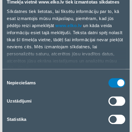
Tīmekļa vietnē www.elko.lv tiek izmantotas sīkdatnes
Sīkdatnes tiek lietotas, lai fiksētu informāciju par to, kā
esat izmantojis mūsu mājaslapu, piemēram, kad jūs
CLEANING LIQUID SCREEN
MEDIARANGE
pēdējo reizi apmeklējāt
www.elko.lv
un kāda veida
250ML/WITH CLOTH MR721
MR721
informāciju esiet tajā meklējuši. Teksta datni spēj nolasīt
MEDIARANGE
tikai šī tīmekļa vietne, tādēļ šai informācijai nevar piekļūt
neviens cits. Mēs izmantojam sīkdatnes, lai
personalizētu saturu, atcerētos jūsu ievadītos datus,
CLEANING SPRAY
FELLOWES
atcerētos jūsu ekrāna iestatījumus un analizētu mūsu
250ML/99718 FELLOWES
99718
datu plūsmu.
Informāciju par to, kā jūs izmantojat mūsu vietni, mēs arī
Piekrišanas
kopīgojam ar saviem sociālās saziņas līdzekļu,
Nepieciešams
izvēle
CLEANING SPRAY HFC FREE
FELLOWES
reklamēšanas un analīzes partneriem. Ja piekrītat, lūdzu,
200ML/9974804 FELLOWES
9974804
nospiediet “Akceptēt visas sīkdatnes”. Ja vēlaties
Uzstādījumi
pārvaldīt savu izvēli vai atteikties no sīkdatnēm, lūdzu,
nospiediet “Pārvaldīt/Atteikties”.
CLEANING WIPES
FELLOWES
Statistika
100PCS/9970330 FELLOWES
9970330