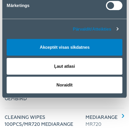
Mārketings
CLEANING WIPES
GEMBIRD
100PCS/BB-WW100
BB-WW100
GEMBIRD
Pārvaldīt/Atteikties
Akceptēt visas sīkdatnes
CLEANING WIPES
GEMBIRD
100PCS/CK-AWW100-01
CK-AWW100-
GEMBIRD
01
Ļaut atlasi
CLEANING WIPES
GEMBIRD
Noraidīt
100PCS/CK-WW100-01
CK-WW100-01
GEMBIRD
CLEANING WIPES
MEDIARANGE
100PCS/MR720 MEDIARANGE
MR720